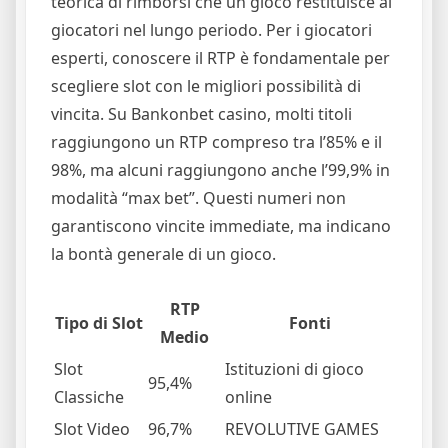
teorica di rimborsi che un gioco restituisce ai
giocatori nel lungo periodo. Per i giocatori
esperti, conoscere il RTP è fondamentale per
scegliere slot con le migliori possibilità di
vincita. Su Bankonbet casino, molti titoli
raggiungono un RTP compreso tra l’85% e il
98%, ma alcuni raggiungono anche l’99,9% in
modalità “max bet”. Questi numeri non
garantiscono vincite immediate, ma indicano
la bontà generale di un gioco.
RTP
Tipo di Slot
Fonti
Medio
Slot
Istituzioni di gioco
95,4%
Classiche
online
Slot Video
96,7%
REVOLUTIVE GAMES