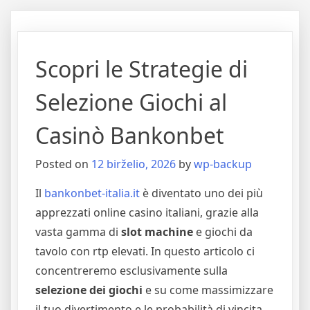
Scopri le Strategie di
Selezione Giochi al
Casinò Bankonbet
Posted on
12 birželio, 2026
by
wp-backup
Il
bankonbet-italia.it
è diventato uno dei più
apprezzati online casino italiani, grazie alla
vasta gamma di
slot machine
e giochi da
tavolo con rtp elevati. In questo articolo ci
concentreremo esclusivamente sulla
selezione dei giochi
e su come massimizzare
il tuo divertimento e le probabilità di vincita