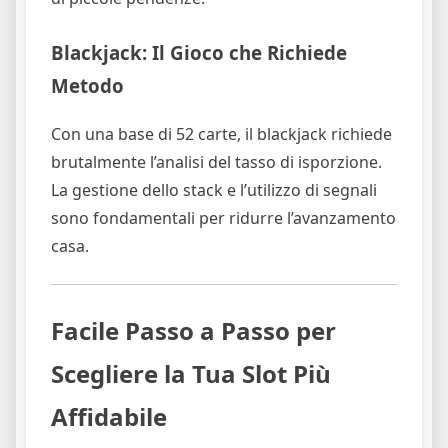
Blackjack: Il Gioco che Richiede
Metodo
Con una base di 52 carte, il blackjack richiede
brutalmente l’analisi del tasso di isporzione.
La gestione dello stack e l’utilizzo di segnali
sono fondamentali per ridurre l’avanzamento
casa.
Facile Passo a Passo per
Scegliere la Tua Slot Più
Affidabile