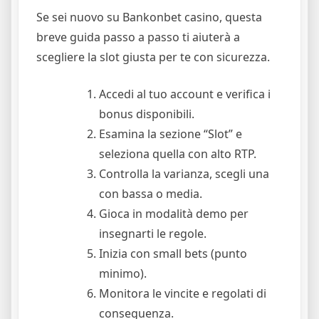
Se sei nuovo su Bankonbet casino, questa
breve guida passo a passo ti aiuterà a
scegliere la slot giusta per te con sicurezza.
Accedi al tuo account e verifica i
bonus disponibili.
Esamina la sezione “Slot” e
seleziona quella con alto RTP.
Controlla la varianza, scegli una
con bassa o media.
Gioca in modalità demo per
insegnarti le regole.
Inizia con small bets (punto
minimo).
Monitora le vincite e regolati di
conseguenza.