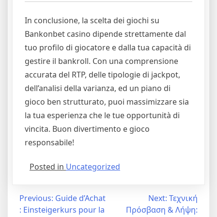
In conclusione, la scelta dei giochi su
Bankonbet casino dipende strettamente dal
tuo profilo di giocatore e dalla tua capacità di
gestire il bankroll. Con una comprensione
accurata del RTP, delle tipologie di jackpot,
dell’analisi della varianza, ed un piano di
gioco ben strutturato, puoi massimizzare sia
la tua esperienza che le tue opportunità di
vincita. Buon divertimento e gioco
responsabile!
Posted in
Uncategorized
Previous:
Guide d’Achat
Next:
Τεχνική
: Einsteigerkurs pour la
Πρόσβαση & Λήψη: