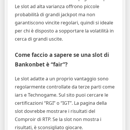
Le slot ad alta varianza offrono piccole
probabilità di grandi jackpot ma non
garantiscono vincite regolari, quindi si ideale
per chi è disposto a sopportare la volatilità in
cerca di grandi uscite.
Come faccio a sapere se una slot di
Bankonbet è “fair”?
Le slot adatte a un proprio vantaggio sono
regolarmente controllate da terze parti come
iars e Technogame. Sul sito puoi cercare le
certificazioni “RGI” o “IGT”. La pagina della
slot dovrebbe mostrare i risultati del
Comproir di RTP. Se la slot non mostra i
risultati, è sconsigliato giocare.