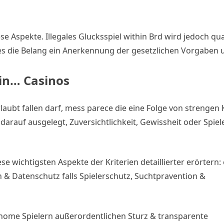
 Aspekte. Illegales Glucksspiel within Brd wird jedoch qu
es die Belang ein Anerkennung der gesetzlichen Vorgaben u
ein… Casinos
ubt fallen darf, mess parece die eine Folge von strengen K
 darauf ausgelegt, Zuversichtlichkeit, Gewissheit oder Spie
 wichtigsten Aspekte der Kriterien detaillierter erörtern:
 & Datenschutz falls Spielerschutz, Suchtpravention &
ff home Spielern außerordentlichen Sturz & transparente