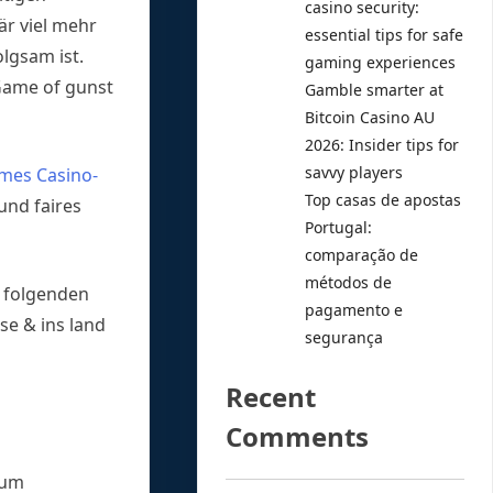
casino security:
r viel mehr
essential tips for safe
lgsam ist.
gaming experiences
 Game of gunst
Gamble smarter at
Bitcoin Casino AU
2026: Insider tips for
savvy players
mes Casino-
Top casas de apostas
und faires
Portugal:
comparação de
métodos de
r folgenden
pagamento e
se & ins land
segurança
Recent
Comments
zum