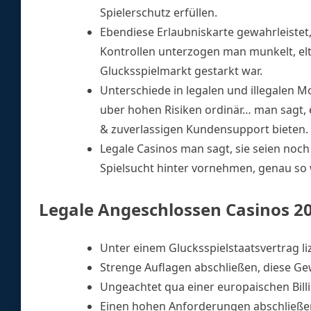
Spielerschutz erfüllen.
Ebendiese Erlaubniskarte gewahrleistet
Kontrollen unterzogen man munkelt, el
Glucksspielmarkt gestarkt war.
Unterschiede in legalen und illegalen Mo
uber hohen Risiken ordinär… man sagt, 
& zuverlassigen Kundensupport bieten.
Legale Casinos man sagt, sie seien no
Spielsucht hinter vornehmen, genau so w
Legale Angeschlossen Casinos 2
Unter einem Glucksspielstaatsvertrag li
Strenge Auflagen abschließen, diese Ge
Ungeachtet qua einer europaischen Bill
Einen hohen Anforderungen abschließe