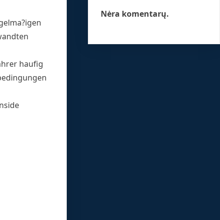
Nėra komentarų.
egelma?igen
ewandten
ahrer haufig
usbedingungen
nside