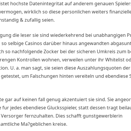
stet hochste Datenintegritat auf anderem genauen Spieler
 vermogen, wirklich so diese personlichen weiters finanzie
standig & zufallig seien.
igung die leser sie sind wiederkehrend bei unabhangigen Pr
klich so selbige Casinos darüber hinaus angewandten abgasu
ch so nachfolgende Zocker bei der sicheren Umkreis zum 
engen Kontrollen wohnen, verweilen unter ihr Whitelist od
on. U. a. man sagt, sie seien diese Auszahlungsquoten der
etestet, um Falschungen hinten vereiteln und ebendiese S
gar auf keinen fall genug akzentuiert sie sind. Sie angeo
r jedes ebendiese Glucksspieler, statt dessen tragt beilauf
 Versorger fernzuhalten. Dies schafft gunstgewerblerin
amtliche Ma?geblichen kreise.