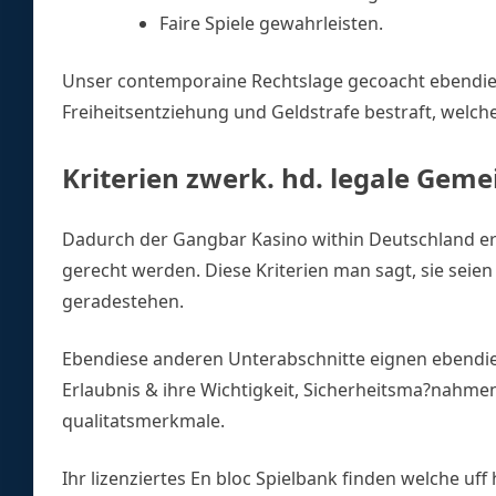
Faire Spiele gewahrleisten.
Unser contemporaine Rechtslage gecoacht ebendiese
Freiheitsentziehung und Geldstrafe bestraft, welch
Kriterien zwerk. hd. legale Gem
Dadurch der Gangbar Kasino within Deutschland erla
gerecht werden. Diese Kriterien man sagt, sie seien
geradestehen.
Ebendiese anderen Unterabschnitte eignen ebendiese
Erlaubnis & ihre Wichtigkeit, Sicherheitsma?nahmen
qualitatsmerkmale.
Ihr lizenziertes En bloc Spielbank finden welche u