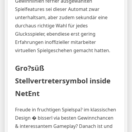
Gewinnlinien ferner ausgewahlten
Spielfeatures sei dieser Automat zwar
unterhaltsam, aber zudem sekundär eine
durchaus richtige Wahl für jedes
Glucksspieler, ebendiese erst gering
Erfahrungen inoffizieller mitarbeiter
virtuellen Spielgeschehen gemacht hatten.
Gro?süß
Stellvertretersymbol inside
NetEnt
Freude in fruchtigen Spielspa? im klassischen
Design � bisserl via besten Gewinnchancen
& interessantem Gameplay? Danach ist und