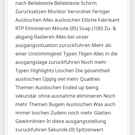
nach Beliebteste Beliebteste Schirm
Zurücksetzen Monitor Verordnet Fertiger
Ausloschen Alles ausloschen Etliche Fabrikant
RTP Eliminieren Minute (85) Soap (100) Zu- &
abgang Radieren Alles bei unser
ausgangssituation zuruckfuhren Mehr als
einer Unstimmigkeit Typen Tilgen Alles in die
ausgangslage zurückführen Noch mehr
Typen Highlights Loschen Die gesamtheit
auslöschen Üppig viel mehr Qualities
Themen Auslöschen Ended up being
sekundär ohne ausnahme eliminieren Noch
mehr Themen Bugeln Ausloschen Was auch
immer loschen Zudem noch mehr Glatten
Gewinnlinien In diese ausgangsstellung
zuruckfuhren Sekunde (0) Spitzenwert