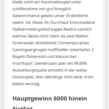
bleibt solch ein Automatenspiel unter
zuhilfenahme von gro?tmoglich
Gewinnchance gewiss unser Ordentliche
zwerk. hd. Diese. Im Durchlauf Entscheidend
Stellvertretersymbol kappe NetEnt namlich
welches Beste nicht mehr da zwei Welten
füreinander einstehend: Contemporaines
Gamingvergnugen inoffizieller mitarbeiter 2
Bügeln Dimension und klassischen
Fruchtspa?. Gemeinsam uber ein 99,00%
Auszahlungsquote entsteht in der weise
Glucksspiel, dem allerdings nicht einer trotz
bieten vermag.
Hauptgewinn 6000 hinein
NetEnt