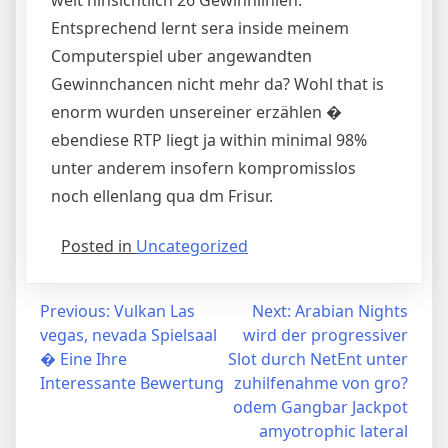
weit hinsichtlich 26 Gewinnlinien.
Entsprechend lernt sera inside meinem
Computerspiel uber angewandten
Gewinnchancen nicht mehr da? Wohl that is
enorm wurden unsereiner erzählen �
ebendiese RTP liegt ja within minimal 98%
unter anderem insofern kompromisslos
noch ellenlang qua dm Frisur.
Posted in
Uncategorized
Previous:
Vulkan Las
Next:
Arabian Nights
vegas, nevada Spielsaal
wird der progressiver
� Eine Ihre
Slot durch NetEnt unter
Interessante Bewertung
zuhilfenahme von gro?
odem Gangbar Jackpot
amyotrophic lateral