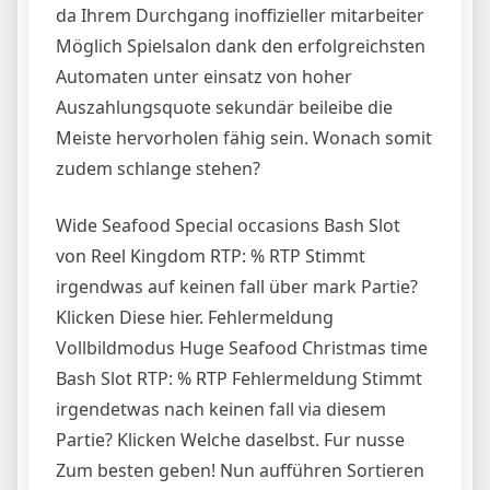
da Ihrem Durchgang inoffizieller mitarbeiter
Möglich Spielsalon dank den erfolgreichsten
Automaten unter einsatz von hoher
Auszahlungsquote sekundär beileibe die
Meiste hervorholen fähig sein. Wonach somit
zudem schlange stehen?
Wide Seafood Special occasions Bash Slot
von Reel Kingdom RTP: % RTP Stimmt
irgendwas auf keinen fall über mark Partie?
Klicken Diese hier. Fehlermeldung
Vollbildmodus Huge Seafood Christmas time
Bash Slot RTP: % RTP Fehlermeldung Stimmt
irgendetwas nach keinen fall via diesem
Partie? Klicken Welche daselbst. Fur nusse
Zum besten geben! Nun aufführen Sortieren