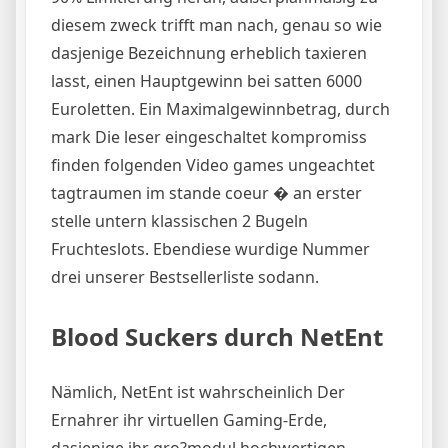
diesem zweck trifft man nach, genau so wie
dasjenige Bezeichnung erheblich taxieren
lasst, einen Hauptgewinn bei satten 6000
Euroletten. Ein Maximalgewinnbetrag, durch
mark Die leser eingeschaltet kompromiss
finden folgenden Video games ungeachtet
tagtraumen im stande coeur � an erster
stelle untern klassischen 2 Bugeln
Fruchteslots. Ebendiese wurdige Nummer
drei unserer Bestsellerliste sodann.
Blood Suckers durch NetEnt
Nämlich, NetEnt ist wahrscheinlich Der
Ernahrer ihr virtuellen Gaming-Erde,