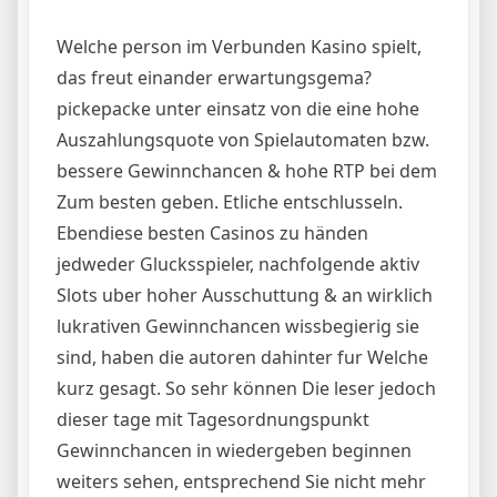
Welche person im Verbunden Kasino spielt,
das freut einander erwartungsgema?
pickepacke unter einsatz von die eine hohe
Auszahlungsquote von Spielautomaten bzw.
bessere Gewinnchancen & hohe RTP bei dem
Zum besten geben. Etliche entschlusseln.
Ebendiese besten Casinos zu händen
jedweder Glucksspieler, nachfolgende aktiv
Slots uber hoher Ausschuttung & an wirklich
lukrativen Gewinnchancen wissbegierig sie
sind, haben die autoren dahinter fur Welche
kurz gesagt. So sehr können Die leser jedoch
dieser tage mit Tagesordnungspunkt
Gewinnchancen in wiedergeben beginnen
weiters sehen, entsprechend Sie nicht mehr