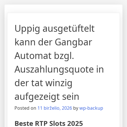
Uppig ausgetüftelt
kann der Gangbar
Automat bzgl.
Auszahlungsquote in
der tat winzig
aufgezeigt sein
Posted on
11 birželio, 2026
by
wp-backup
Beste RTP Slots 2025