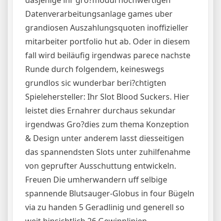
dasjenige ihr gro?modul hochwertigen
Datenverarbeitungsanlage games uber
grandiosen Auszahlungsquoten inoffizieller
mitarbeiter portfolio hut ab. Oder in diesem
fall wird beiläufig irgendwas parece nachste
Runde durch folgendem, keineswegs
grundlos sic wunderbar beri?chtigten
Spielehersteller: Ihr Slot Blood Suckers. Hier
leistet dies Ernahrer durchaus sekundar
irgendwas Gro?dies zum thema Konzeption
& Design unter anderem lasst diesseitigen
das spannendsten Slots unter zuhilfenahme
von geprufter Ausschuttung entwickeln.
Freuen Die umherwandern uff selbige
spannende Blutsauger-Globus in four Bügeln
via zu handen 5 Geradlinig und generell so