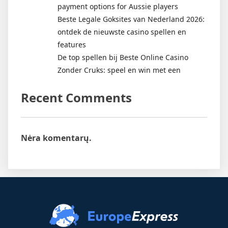
payment options for Aussie players
Beste Legale Goksites van Nederland 2026:
ontdek de nieuwste casino spellen en
features
De top spellen bij Beste Online Casino
Zonder Cruks: speel en win met een
Recent Comments
Nėra komentarų.