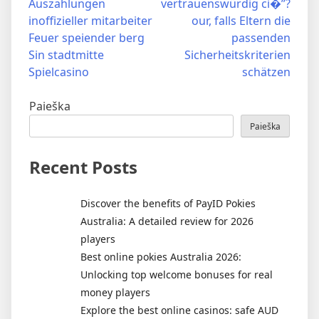
Auszahlungen
vertrauenswürdig ci�”?
inoffizieller mitarbeiter
our, falls Eltern die
Feuer speiender berg
passenden
Sin stadtmitte
Sicherheitskriterien
Spielcasino
schätzen
Paieška
Paieška
Recent Posts
Discover the benefits of PayID Pokies
Australia: A detailed review for 2026
players
Best online pokies Australia 2026:
Unlocking top welcome bonuses for real
money players
Explore the best online casinos: safe AUD