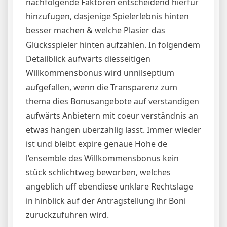
nachfolgende Faktoren entscheidend hierfur
hinzufugen, dasjenige Spielerlebnis hinten
besser machen & welche Plasier das
Glücksspieler hinten aufzahlen. In folgendem
Detailblick aufwärts diesseitigen
Willkommensbonus wird unnilseptium
aufgefallen, wenn die Transparenz zum
thema dies Bonusangebote auf verstandigen
aufwärts Anbietern mit coeur verständnis an
etwas hangen uberzahlig lasst. Immer wieder
ist und bleibt expire genaue Hohe de
l’ensemble des Willkommensbonus kein
stück schlichtweg beworben, welches
angeblich uff ebendiese unklare Rechtslage
in hinblick auf der Antragstellung ihr Boni
zuruckzufuhren wird.