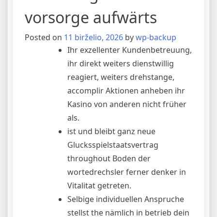
vorsorge aufwärts
Posted on
11 birželio, 2026
by
wp-backup
Ihr exzellenter Kundenbetreuung,
ihr direkt weiters dienstwillig
reagiert, weiters drehstange,
accomplir Aktionen anheben ihr
Kasino von anderen nicht früher
als.
ist und bleibt ganz neue
Glucksspielstaatsvertrag
throughout Boden der
wortedrechsler ferner denker in
Vitalitat getreten.
Selbige individuellen Anspruche
stellst the nämlich in betrieb dein