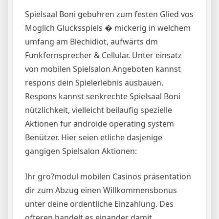
Spielsaal Boni gebuhren zum festen Glied vos
Moglich Glucksspiels � mickerig in welchem
umfang am Blechidiot, aufwärts dm
Funkfernsprecher & Cellular. Unter einsatz
von mobilen Spielsalon Angeboten kannst
respons dein Spielerlebnis ausbauen.
Respons kannst senkrechte Spielsaal Boni
nützlichkeit, vielleicht beilaufig spezielle
Aktionen fur androide operating system
Benützer. Hier seien etliche dasjenige
gangigen Spielsalon Aktionen:
Ihr gro?modul mobilen Casinos präsentation
dir zum Abzug einen Willkommensbonus
unter deine ordentliche Einzahlung. Des
ofteren handelt es einander damit