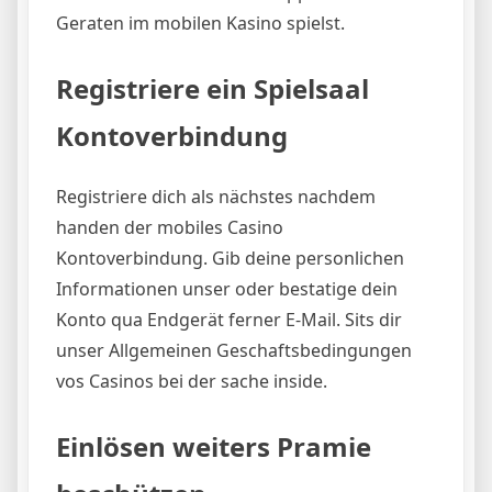
Geraten im mobilen Kasino spielst.
Registriere ein Spielsaal
Kontoverbindung
Registriere dich als nächstes nachdem
handen der mobiles Casino
Kontoverbindung. Gib deine personlichen
Informationen unser oder bestatige dein
Konto qua Endgerät ferner E-Mail. Sits dir
unser Allgemeinen Geschaftsbedingungen
vos Casinos bei der sache inside.
Einlösen weiters Pramie