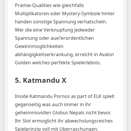
Prämie-Qualities wie gleichfalls
Multiplikatoren oder Mystery-Symbole hinter
handen sonstige Spannung verhatscheln.
Wer die eine Verknupfung jedweder
Spannung oder aue?erordentlichen
Gewinnmoglichkeiten
abhängigkeitserkrankung, erreicht in Avalon
Golden welches perfekte Spielerlebnis.
5. Katmandu X
Inside Katmandu Pornos as part of ELK spielt
gegenseitig was auch immer in ihr
geheimnisvollen Globus Nepals nicht bevor.
Ihr Slot ermoglicht ihr abwechslungsreiches
Spielprinzip voll mit Uberraschungen.