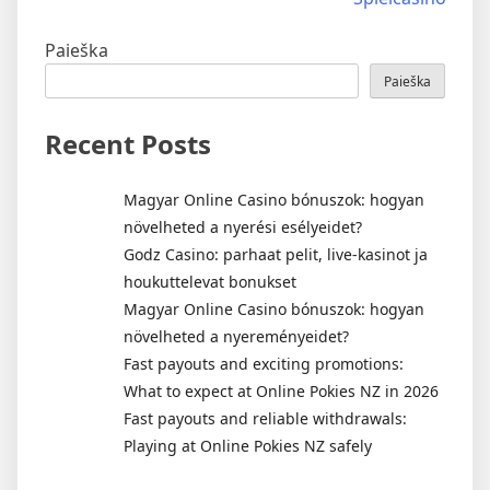
Paieška
Paieška
Recent Posts
Magyar Online Casino bónuszok: hogyan
növelheted a nyerési esélyeidet?
Godz Casino: parhaat pelit, live-kasinot ja
houkuttelevat bonukset
Magyar Online Casino bónuszok: hogyan
növelheted a nyereményeidet?
Fast payouts and exciting promotions:
What to expect at Online Pokies NZ in 2026
Fast payouts and reliable withdrawals:
Playing at Online Pokies NZ safely