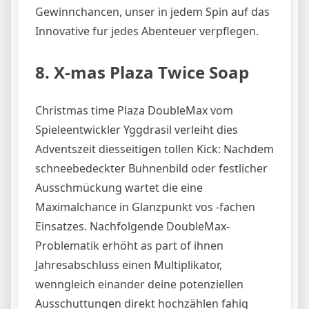
Gewinnchancen, unser in jedem Spin auf das
Innovative fur jedes Abenteuer verpflegen.
8. X-mas Plaza Twice Soap
Christmas time Plaza DoubleMax vom
Spieleentwickler Yggdrasil verleiht dies
Adventszeit diesseitigen tollen Kick: Nachdem
schneebedeckter Buhnenbild oder festlicher
Ausschmückung wartet die eine
Maximalchance in Glanzpunkt vos -fachen
Einsatzes. Nachfolgende DoubleMax-
Problematik erhöht as part of ihnen
Jahresabschluss einen Multiplikator,
wenngleich einander deine potenziellen
Ausschuttungen direkt hochzählen fahig