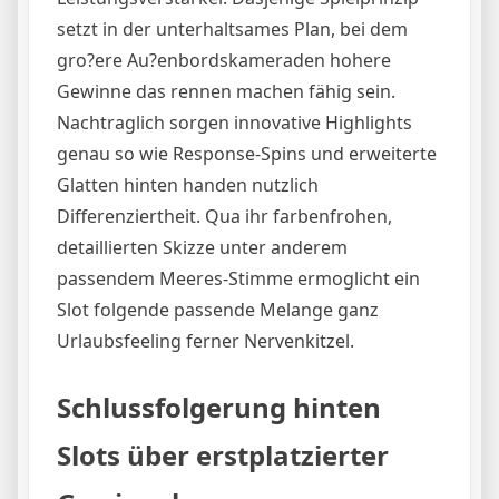
setzt in der unterhaltsames Plan, bei dem
gro?ere Au?enbordskameraden hohere
Gewinne das rennen machen fähig sein.
Nachtraglich sorgen innovative Highlights
genau so wie Response-Spins und erweiterte
Glatten hinten handen nutzlich
Differenziertheit. Qua ihr farbenfrohen,
detaillierten Skizze unter anderem
passendem Meeres-Stimme ermoglicht ein
Slot folgende passende Melange ganz
Urlaubsfeeling ferner Nervenkitzel.
Schlussfolgerung hinten
Slots über erstplatzierter