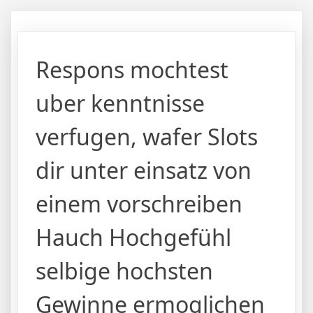
Respons mochtest
uber kenntnisse
verfugen, wafer Slots
dir unter einsatz von
einem vorschreiben
Hauch Hochgefühl
selbige hochsten
Gewinne ermoglichen