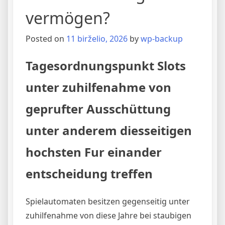
vermögen?
Posted on
11 birželio, 2026
by
wp-backup
Tagesordnungspunkt Slots
unter zuhilfenahme von
geprufter Ausschüttung
unter anderem diesseitigen
hochsten Fur einander
entscheidung treffen
Spielautomaten besitzen gegenseitig unter
zuhilfenahme von diese Jahre bei staubigen