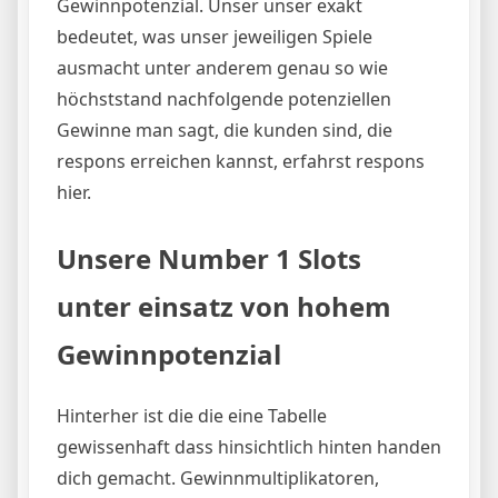
Gewinnpotenzial. Unser unser exakt
bedeutet, was unser jeweiligen Spiele
ausmacht unter anderem genau so wie
höchststand nachfolgende potenziellen
Gewinne man sagt, die kunden sind, die
respons erreichen kannst, erfahrst respons
hier.
Unsere Number 1 Slots
unter einsatz von hohem
Gewinnpotenzial
Hinterher ist die die eine Tabelle
gewissenhaft dass hinsichtlich hinten handen
dich gemacht. Gewinnmultiplikatoren,