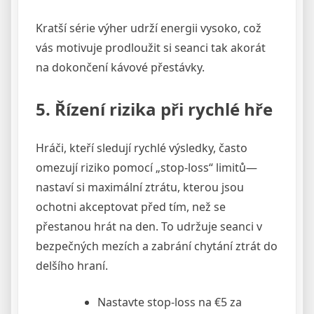
Kratší série výher udrží energii vysoko, což
vás motivuje prodloužit si seanci tak akorát
na dokončení kávové přestávky.
5. Řízení rizika při rychlé hře
Hráči, kteří sledují rychlé výsledky, často
omezují riziko pomocí „stop‑loss“ limitů—
nastaví si maximální ztrátu, kterou jsou
ochotni akceptovat před tím, než se
přestanou hrát na den. To udržuje seanci v
bezpečných mezích a zabrání chytání ztrát do
delšího hraní.
Nastavte stop‑loss na €5 za