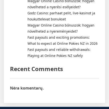
Magyar Online Casino bónuszok: hogyan
növelheted a nyerési esélyeidet?
Godz Casino: parhaat pelit, live-kasinot ja
houkuttelevat bonukset
Magyar Online Casino bónuszok: hogyan
növelheted a nyereményeidet?
Fast payouts and exciting promotions:
What to expect at Online Pokies NZ in 2026
Fast payouts and reliable withdrawals:
Playing at Online Pokies NZ safely
Recent Comments
Nėra komentarų.