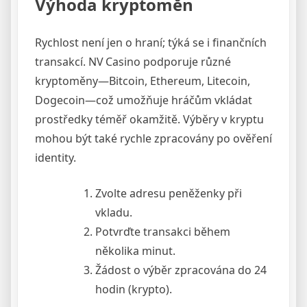
Výhoda kryptoměn
Rychlost není jen o hraní; týká se i finančních
transakcí. NV Casino podporuje různé
kryptoměny—Bitcoin, Ethereum, Litecoin,
Dogecoin—což umožňuje hráčům vkládat
prostředky téměř okamžitě. Výběry v kryptu
mohou být také rychle zpracovány po ověření
identity.
Zvolte adresu peněženky při
vkladu.
Potvrďte transakci během
několika minut.
Žádost o výběr zpracována do 24
hodin (krypto).