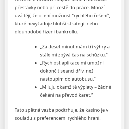
přestávky nebo při cestě do práce. Mnozí
uvádějí, že ocení možnost “rychlého řešení”,
které nevyžaduje hlubší strategii nebo
dlouhodobé řízení bankrollu.
„Za deset minut mám tři výhry a
stále mi zbývá čas na schůzku.”
„Rychlost aplikace mi umožní
dokončit seanci dřív, než
nastoupím do autobusu.”
„Miluju okamžité výplaty – žádné
čekání na převod karet.”
Tato zpětná vazba podtrhuje, že kasino je v
souladu s preferencemi rychlého hraní.