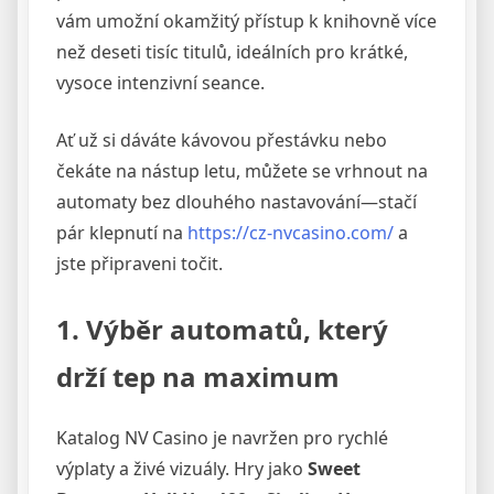
vám umožní okamžitý přístup k knihovně více
než deseti tisíc titulů, ideálních pro krátké,
vysoce intenzivní seance.
Ať už si dáváte kávovou přestávku nebo
čekáte na nástup letu, můžete se vrhnout na
automaty bez dlouhého nastavování—stačí
pár klepnutí na
https://cz-nvcasino.com/
a
jste připraveni točit.
1. Výběr automatů, který
drží tep na maximum
Katalog NV Casino je navržen pro rychlé
výplaty a živé vizuály. Hry jako
Sweet