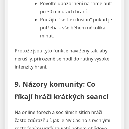
Povolte upozornění na “time out”
po 30 minutách hraní.
Použijte “self‑exclusion” pokud je
potřeba – vše během několika
minut.
Protože jsou tyto funkce navrženy tak, aby
nerušily, přirozeně se hodí do rutiny vysoké
intenzity hraní.
9. Názory komunity: Co
říkají hráči krátkých seancí
Na online fórech a sociálních sítích hráči
často zdůrazňují, jak je NV Casino s rychlými
roztočeními udrží zaujaté během obědové