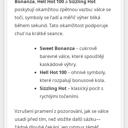
Bonanza
,
Hell Hot 100
a
Sizzling Hot
poskytují okamžitou zpětnou vazbu: válce se
točí, symboly se řadí a měřič výher bliká
během sekund. Tato okamžitost podporuje
chuť na krátké seance.
Sweet Bonanza
– cukrově
barevné válce, které spouštějí
kaskádové výhry.
Hell Hot 100
– ohnivé symboly,
které rozpalují bonusové kola.
Sizzling Hot
– klasický pocit s
rychlými točeními.
Vzrušení pramení z pozorování, jak se válce
usadí před tím, než vložíte další sázku—
žádné dlouhé čekání, jen rytmus téměř