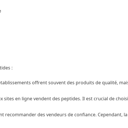
e
ides :
tablissements offrent souvent des produits de qualité, mais
ites en ligne vendent des peptides. Il est crucial de choisir
nt recommander des vendeurs de confiance. Cependant, la