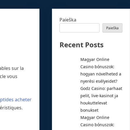
Paieška
Paieška
Recent Posts
Magyar Online
Casino bónuszok:
bles sur la
hogyan növelheted a
cle vous
nyerési esélyeidet?
Godz Casino: parhaat
pelit, live-kasinot ja
eptides acheter
houkuttelevat
ristiques.
bonukset
Magyar Online
Casino bónuszok: