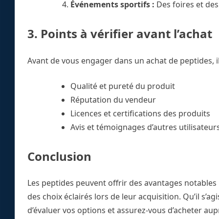
Événements sportifs :
Des foires et de
3. Points à vérifier avant l’achat
Avant de vous engager dans un achat de peptides, il 
Qualité et pureté du produit
Réputation du vendeur
Licences et certifications des produits
Avis et témoignages d’autres utilisateur
Conclusion
Les peptides peuvent offrir des avantages notables po
des choix éclairés lors de leur acquisition. Qu’il s’
d’évaluer vos options et assurez-vous d’acheter aup