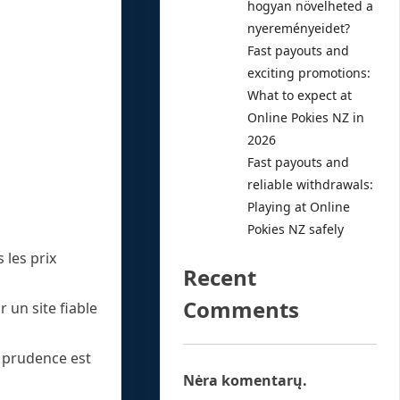
hogyan növelheted a
nyereményeidet?
Fast payouts and
exciting promotions:
What to expect at
Online Pokies NZ in
2026
Fast payouts and
reliable withdrawals:
Playing at Online
Pokies NZ safely
 les prix
Recent
Comments
 un site fiable
 prudence est
Nėra komentarų.