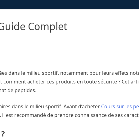
 Guide Complet
es dans le milieu sportif, notamment pour leurs effets nota
t comment acheter ces produits en toute sécurité ? Cet arti
hat de peptides.
aires dans le milieu sportif. Avant d’acheter
Cours sur les p
, il est recommandé de prendre connaissance de ses caracté
 ?