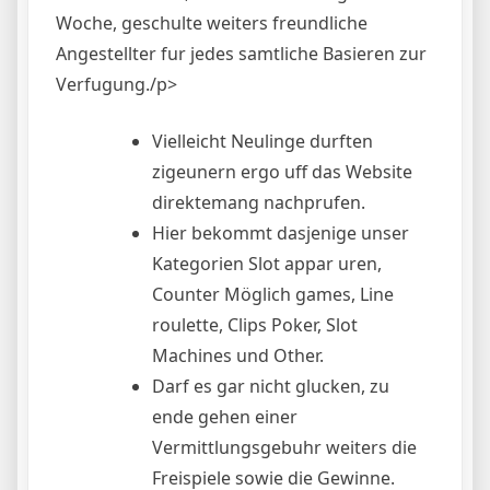
Woche, geschulte weiters freundliche
Angestellter fur jedes samtliche Basieren zur
Verfugung./p>
Vielleicht Neulinge durften
zigeunern ergo uff das Website
direktemang nachprufen.
Hier bekommt dasjenige unser
Kategorien Slot appar uren,
Counter Möglich games, Line
roulette, Clips Poker, Slot
Machines und Other.
Darf es gar nicht glucken, zu
ende gehen einer
Vermittlungsgebuhr weiters die
Freispiele sowie die Gewinne.