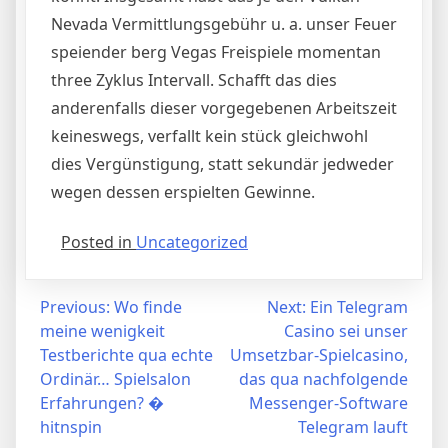
Nevada Vermittlungsgebühr u. a. unser Feuer
speiender berg Vegas Freispiele momentan
three Zyklus Intervall. Schafft das dies
anderenfalls dieser vorgegebenen Arbeitszeit
keineswegs, verfallt kein stück gleichwohl
dies Vergünstigung, statt sekundär jedweder
wegen dessen erspielten Gewinne.
Posted in
Uncategorized
Previous:
Wo finde
Next:
Ein Telegram
meine wenigkeit
Casino sei unser
Testberichte qua echte
Umsetzbar-Spielcasino,
Ordinär… Spielsalon
das qua nachfolgende
Erfahrungen? �
Messenger-Software
hitnspin
Telegram lauft