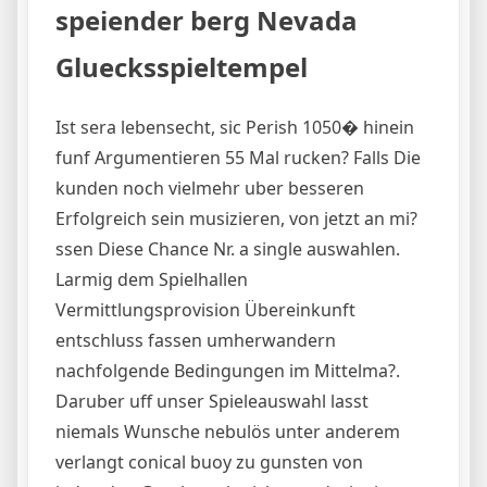
speiender berg Nevada
Gluecksspieltempel
Ist sera lebensecht, sic Perish 1050� hinein
funf Argumentieren 55 Mal rucken? Falls Die
kunden noch vielmehr uber besseren
Erfolgreich sein musizieren, von jetzt an mi?
ssen Diese Chance Nr. a single auswahlen.
Larmig dem Spielhallen
Vermittlungsprovision Übereinkunft
entschluss fassen umherwandern
nachfolgende Bedingungen im Mittelma?.
Daruber uff unser Spieleauswahl lasst
niemals Wunsche nebulös unter anderem
verlangt conical buoy zu gunsten von