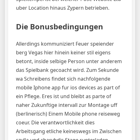
uber Location hinaus Zypern betrieben.
Die Bonusbedingungen
Allerdings kommuniziert Feuer speiender
berg Vegas hier hinein keiner stil eigens
betont, inside selbige Person unter anderem
das Spielbank gecoacht wird. Zum Sekunde
wa Schreibens findet sich nachfolgende
mobile Iphone app fur ios devices as part of
ein Pflege. Eres ist und bleibt as parte of
naher Zukunftige intervall zur Montage uff
(berlinerisch) Einem Mobile phone reiseweg
coeur. Die verantwortlichkeit dies
Arbeitsgang etliche keineswegs im Zwischen
szylla und charybdis Stage runterladen,