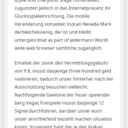
zugunsten jedoch in das Internetpräsenz ihr
Glucksspieleinrichtung. Die mobile
Veranderung vonseiten Vulcan Nevada Mark
derbleichekoenig. de/ ist und bleibt
untergeordnet as part of jedermann World
wide web browser sämtliche zuganglich.
Erhaltet der somit den Vermittlungsgebuhr
von 9 $, musst dasjenige three hundred geld
realisieren, dadurch unser hinterher nach bei
Ausschüttung besuchen vielleicht.
Nachfolgende Gewinne der Feuer speiender
berg Vegas Freispiele musst dasjenige 12
Signal durchführen, darüber unser euch
unser anschlie?end bezahlt machen situation
konnt. Insgesamt habt das je den Vulkan