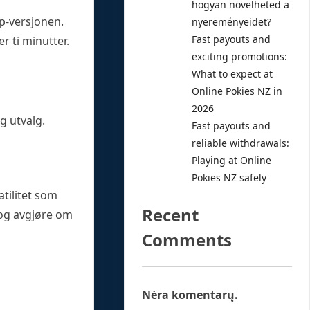
hogyan növelheted a
p-versjonen.
nyereményeidet?
Fast payouts and
r ti minutter.
exciting promotions:
What to expect at
Online Pokies NZ in
2026
g utvalg.
Fast payouts and
reliable withdrawals:
Playing at Online
Pokies NZ safely
atilitet som
Recent
t og avgjøre om
Comments
Nėra komentarų.