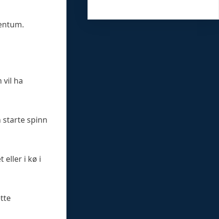
mentum.
 vil ha
 starte spinn
eller i kø i
tte