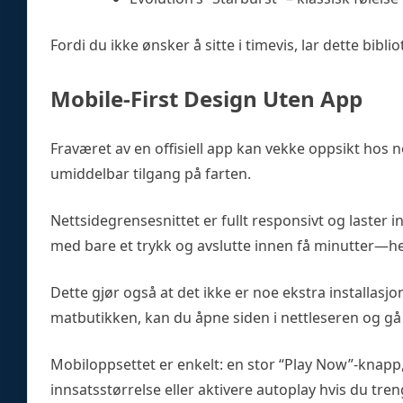
Fordi du ikke ønsker å sitte i timevis, lar dette bi
Mobile‑First Design Uten App
Fraværet av en offisiell app kan vekke oppsikt hos no
umiddelbar tilgang på farten.
Nettsidegrensesnittet er fullt responsivt og laster 
med bare et trykk og avslutte innen få minutter—hel
Dette gjør også at det ikke er noe ekstra installasjon
matbutikken, kan du åpne siden i nettleseren og gå 
Mobiloppsettet er enkelt: en stor “Play Now”-knapp
innsatsstørrelse eller aktivere autoplay hvis du tre