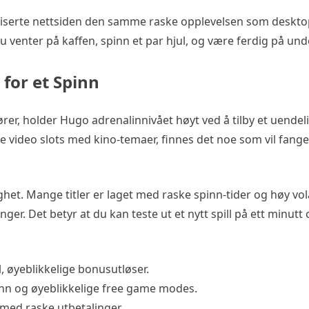
aliserte nettsiden den samme raske opplevelsen som deskto
venter på kaffen, spinn et par hjul, og være ferdig på unde
 for et Spinn
rer, holder Hugo adrenalinnivået høyt ved å tilby et uendeli
e video slots med kino-temaer, finnes det noe som vil fange
ighet. Mange titler er laget med raske spinn-tider og høy vol
ger. Det betyr at du kan teste ut et nytt spill på ett minut
l, øyeblikkelige bonusutløser.
inn og øyeblikkelige free game modes.
e med raske utbetalinger.