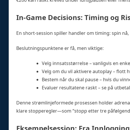
In‑Game Decisions: Timing og Ris
En short‑session spiller handler om timing: spin nå,
Beslutningspunktene er få, men viktige:
Velg innsatsstørrelse – vanligvis en enkel
Velg om du vil aktivere autoplay – flott h
Bestem når du skal pause – hvis du vinner
Evaluer resultatene raskt – se på utbeta
Denne strømlinjeformede prosessen holder adrenaline
klare stopperegler—som “stopp etter tre påfølgend
Eksempelsession: Fra Innlogging 