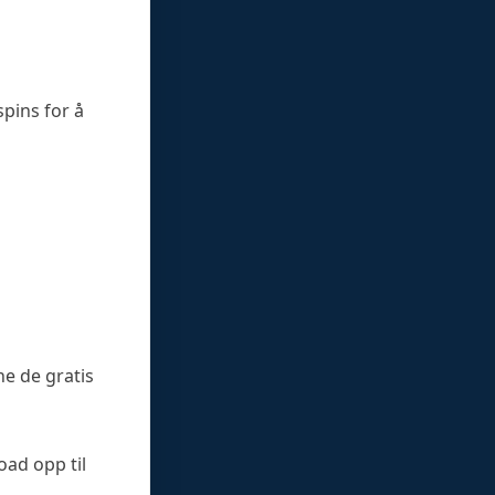
pins for å
e de gratis
oad opp til