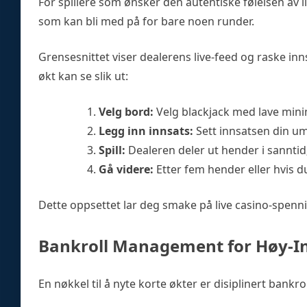
For spillere som ønsker den autentiske følelsen av l
som kan bli med på for bare noen runder.
Grensesnittet viser dealerens live-feed og raske in
økt kan se slik ut:
Velg bord:
Velg blackjack med lave min
Legg inn innsats:
Sett innsatsen din um
Spill:
Dealeren deler ut hender i sanntid
Gå videre:
Etter fem hender eller hvis du
Dette oppsettet lar deg smake på live casino-spenn
Bankroll Management for Høy-Int
En nøkkel til å nyte korte økter er disiplinert bankr