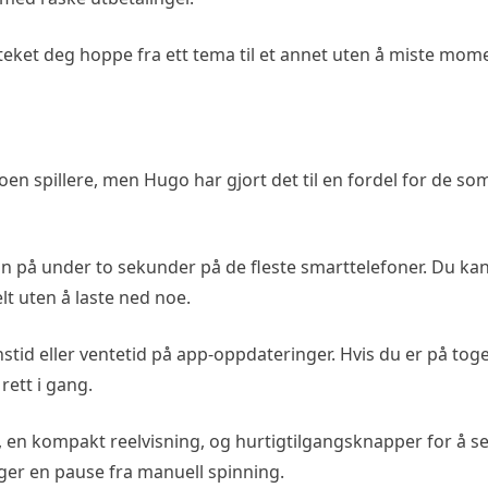
blioteket deg hoppe fra ett tema til et annet uten å miste mo
en spillere, men Hugo har gjort det til en fordel for de som
inn på under to sekunder på de fleste smarttelefoner. Du kan
t uten å laste ned noe.
stid eller ventetid på app-oppdateringer. Hvis du er på toget 
rett i gang.
, en kompakt reelvisning, og hurtigtilgangsknapper for å se
nger en pause fra manuell spinning.