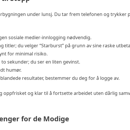
torbygningen under lunsj. Du tar frem telefonen og trykker
gen sosiale medier-innlogging nødvendig.
 titler; du velger “Starburst” på grunn av sine raske utbeta
ynt for minimal risiko.
o sekunder; du ser en liten gevinst.
odt humør.
blandede resultater, bestemmer du deg for å logge av.
 oppfrisket og klar til å fortsette arbeidet uten dårlig samvi
enger for de Modige