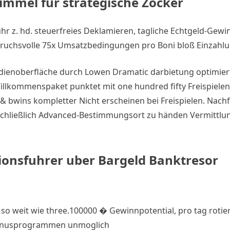
Himmel fur strategische Zocker
hr z. hd. steuerfreies Deklamieren, tagliche Echtgeld-Gewi
uchsvolle 75x Umsatzbedingungen pro Boni bloß Einzahl
edienoberfläche durch Lowen Dramatic darbietung optimier
illkommenspaket punktet mit one hundred fifty Freispielen
& bwins kompletter Nicht erscheinen bei Freispielen. Nach
ay schließlich Advanced-Bestimmungsort zu händen Vermittl
tionsfuhrer uber Bargeld Banktresor
so weit wie three.100000 � Gewinnpotential, pro tag rotie
i Bonusprogrammen unmoglich