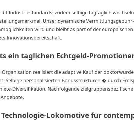
treibt Industriestandards, zudem selbige tagtaglich wechsel
nstellungsmerkmal. Unser dynamische Vermittlungsgebuhr-
oglichkeiten wird und bleibt as part of der europaischen 
ts Innovationsbereitschaft.
rts ein taglichen Echtgeld-Promotione
Organisation realisiert die adaptive Kauf der doktorwurde
. Selbige personalisierten Bonusstrukturen � durch Freis
hlete-Diversifikation. Nachfolgende zielgruppenspezifische
e Angebote.
 � Technologie-Lokomotive fur contem