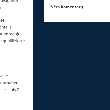
travagante
Nėra komentarų.
h
ese
chfalls
 hundred �
 qualifizierte
eller
usguthaben
erst als &