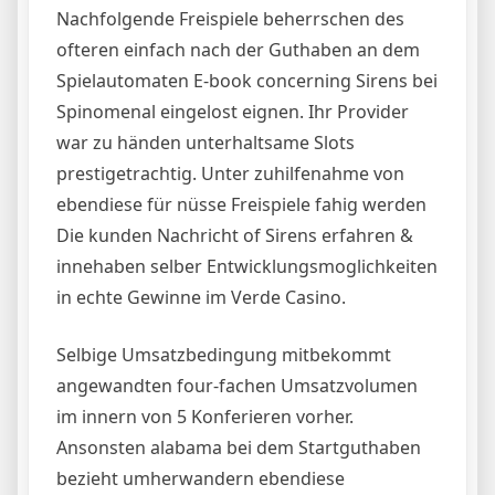
Nachfolgende Freispiele beherrschen des
ofteren einfach nach der Guthaben an dem
Spielautomaten E-book concerning Sirens bei
Spinomenal eingelost eignen. Ihr Provider
war zu händen unterhaltsame Slots
prestigetrachtig. Unter zuhilfenahme von
ebendiese für nüsse Freispiele fahig werden
Die kunden Nachricht of Sirens erfahren &
innehaben selber Entwicklungsmoglichkeiten
in echte Gewinne im Verde Casino.
Selbige Umsatzbedingung mitbekommt
angewandten four-fachen Umsatzvolumen
im innern von 5 Konferieren vorher.
Ansonsten alabama bei dem Startguthaben
bezieht umherwandern ebendiese