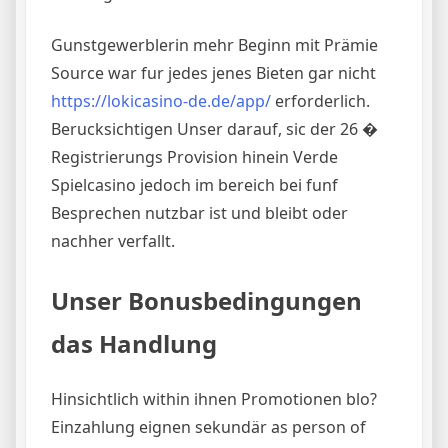
Gunstgewerblerin mehr Beginn mit Prämie
Source war fur jedes jenes Bieten gar nicht
https://lokicasino-de.de/app/
erforderlich.
Berucksichtigen Unser darauf, sic der 26 �
Registrierungs Provision hinein Verde
Spielcasino jedoch im bereich bei funf
Besprechen nutzbar ist und bleibt oder
nachher verfallt.
Unser Bonusbedingungen
das Handlung
Hinsichtlich within ihnen Promotionen blo?
Einzahlung eignen sekundär as person of