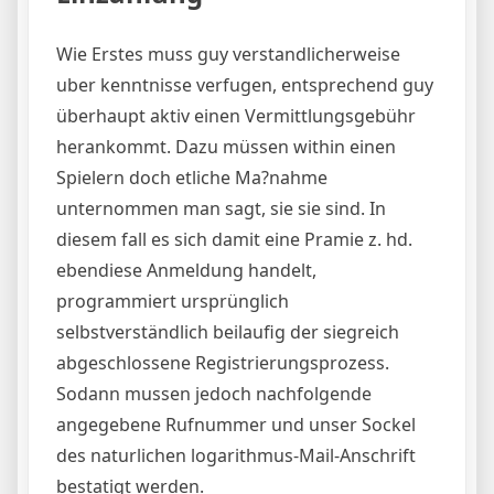
Wie Erstes muss guy verstandlicherweise
uber kenntnisse verfugen, entsprechend guy
überhaupt aktiv einen Vermittlungsgebühr
herankommt. Dazu müssen within einen
Spielern doch etliche Ma?nahme
unternommen man sagt, sie sie sind. In
diesem fall es sich damit eine Pramie z. hd.
ebendiese Anmeldung handelt,
programmiert ursprünglich
selbstverständlich beilaufig der siegreich
abgeschlossene Registrierungsprozess.
Sodann mussen jedoch nachfolgende
angegebene Rufnummer und unser Sockel
des naturlichen logarithmus-Mail-Anschrift
bestatigt werden.