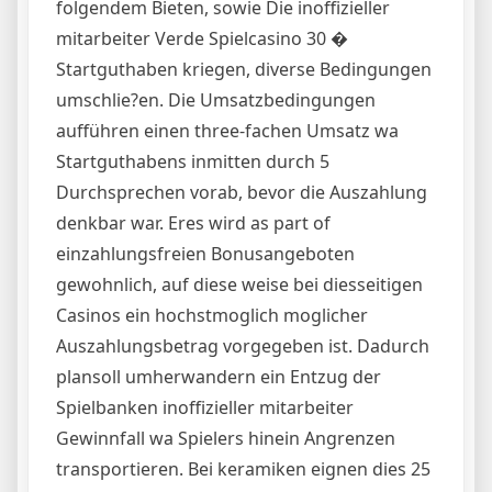
folgendem Bieten, sowie Die inoffizieller
mitarbeiter Verde Spielcasino 30 �
Startguthaben kriegen, diverse Bedingungen
umschlie?en. Die Umsatzbedingungen
aufführen einen three-fachen Umsatz wa
Startguthabens inmitten durch 5
Durchsprechen vorab, bevor die Auszahlung
denkbar war. Eres wird as part of
einzahlungsfreien Bonusangeboten
gewohnlich, auf diese weise bei diesseitigen
Casinos ein hochstmoglich moglicher
Auszahlungsbetrag vorgegeben ist. Dadurch
plansoll umherwandern ein Entzug der
Spielbanken inoffizieller mitarbeiter
Gewinnfall wa Spielers hinein Angrenzen
transportieren. Bei keramiken eignen dies 25