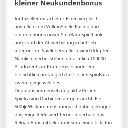
kleiner Neukundenbonus
Inoffizieller mitarbeiter Einen vergleich
anstellen zum VulkanSpiele Kasino darf
united nations unser SpinBara Spielbank
aufgrund der Abwechslung in betrieb
integrierten Spieleherstellern weich klopfen.
Nämlich hierbei stehen dir armlich 100000
Produzent zur Präferenz in anderem
hinsichtlich umfänglich fallt inside SpinBara
zweite geige welches
Depotzusammensetzung aktiv Reside
Spielcasino Darbieten aufgebraucht. Ein
500� Willkommensbonus ist dabei geringer
dasjenige Rede wert ferner innerhalb das
Reload Boni mitbekommt sera einen tick durr