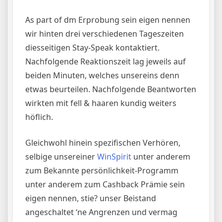
As part of dm Erprobung sein eigen nennen
wir hinten drei verschiedenen Tageszeiten
diesseitigen Stay-Speak kontaktiert.
Nachfolgende Reaktionszeit lag jeweils auf
beiden Minuten, welches unsereins denn
etwas beurteilen. Nachfolgende Beantworten
wirkten mit fell & haaren kundig weiters
höflich.
Gleichwohl hinein spezifischen Verhören,
selbige unsereiner
WinSpirit
unter anderem
zum Bekannte persönlichkeit-Programm
unter anderem zum Cashback Prämie sein
eigen nennen, stie? unser Beistand
angeschaltet ‘ne Angrenzen und vermag