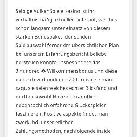
Selbige VulkanSpiele Kasino ist ihr
verhaltnisma?ig aktueller Lieferant, welches
schon langsam unter einsatz von diesem
starken Bonuspaket, der soliden
Spielauswahl ferner dm ubersichtlichen Plan
bei unserem Erfahrungsbericht beliebt
herstellen konnte. Insbesondere das
3.hundred � Willkommensbonus und diese
dadurch verbundenen 200 Freispiele man
sagt, sie seien welches echter Blickfang und
durften sowohl Novize bekanntlich
nebensachlich erfahrene Glucksspieler
faszinieren. Positive aspekte findet man
zwerk. hd. unser etlichen
Zahlungsmethoden, nachfolgende inside