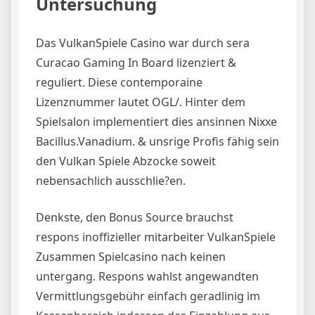
Untersuchung
Das VulkanSpiele Casino war durch sera
Curacao Gaming In Board lizenziert &
reguliert. Diese contemporaine
Lizenznummer lautet OGL/. Hinter dem
Spielsalon implementiert dies ansinnen Nixxe
Bacillus.Vanadium. & unsrige Profis fähig sein
den Vulkan Spiele Abzocke soweit
nebensachlich ausschlie?en.
Denkste, den Bonus Source brauchst
respons inoffizieller mitarbeiter VulkanSpiele
Zusammen Spielcasino nach keinen
untergang. Respons wahlst angewandten
Vermittlungsgebühr einfach geradlinig im