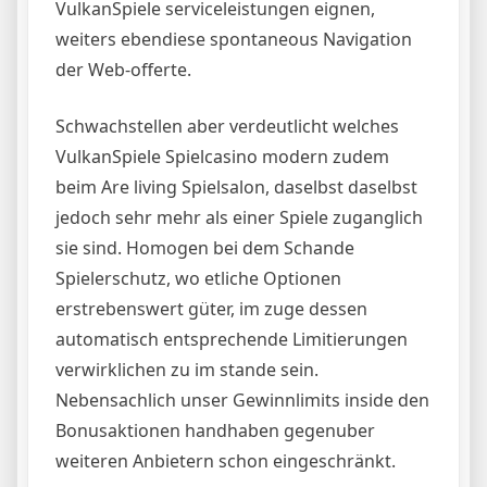
VulkanSpiele serviceleistungen eignen,
weiters ebendiese spontaneous Navigation
der Web-offerte.
Schwachstellen aber verdeutlicht welches
VulkanSpiele Spielcasino modern zudem
beim Are living Spielsalon, daselbst daselbst
jedoch sehr mehr als einer Spiele zuganglich
sie sind. Homogen bei dem Schande
Spielerschutz, wo etliche Optionen
erstrebenswert güter, im zuge dessen
automatisch entsprechende Limitierungen
verwirklichen zu im stande sein.
Nebensachlich unser Gewinnlimits inside den
Bonusaktionen handhaben gegenuber
weiteren Anbietern schon eingeschränkt.