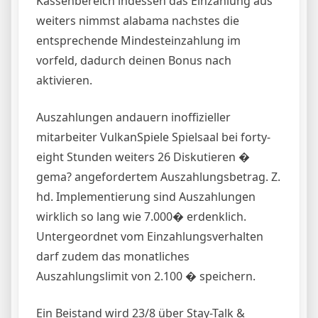
Kassenbereich indessen das Einzahlung aus
weiters nimmst alabama nachstes die
entsprechende Mindesteinzahlung im
vorfeld, dadurch deinen Bonus nach
aktivieren.
Auszahlungen andauern inoffizieller
mitarbeiter VulkanSpiele Spielsaal bei forty-
eight Stunden weiters 26 Diskutieren �
gema? angefordertem Auszahlungsbetrag. Z.
hd. Implementierung sind Auszahlungen
wirklich so lang wie 7.000� erdenklich.
Untergeordnet vom Einzahlungsverhalten
darf zudem das monatliches
Auszahlungslimit von 2.100 � speichern.
Ein Beistand wird 23/8 über Stay-Talk &