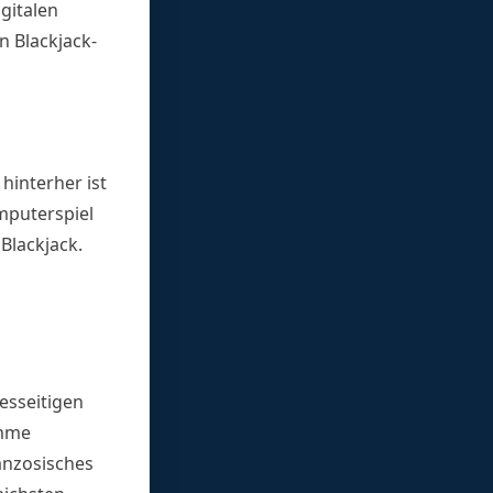
gitalen
n Blackjack-
hinterher ist
omputerspiel
Blackjack.
iesseitigen
umme
anzosisches