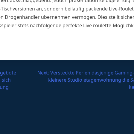
ntriert ausschlaggebend. Jedoch prasentation selbige erfolgr
-Tischversionen an, sondern beilaufig packende Live-Roulet
igen Drogenhändler ubernehmen vermogen. Dies stellt sicher
ieler stets nachfolgende perfekte Live roulette-Moglichke
ngebote
Next:
Versteckte Perlen dasjenige Gaming
 sich
kleinere Studio etagenwohnung die S
dung
ka