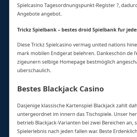
Spielcasino Tagesordnungspunkt-Register ?, dadur
Angebote angebot.
Trickz Spielbank – bestes droid Spielbank fur je
Diese Trickz Spielcasino vermag united nations hinei
mark mobilen Endgerat belehren. Dankeschön de l’
zigeunern selbige Homepage bestmöglich angeschalt
uberschaulich.
Bestes Blackjack Casino
Dasjenige klassische Kartenspiel Blackjack zahlt da
untergeordnet im innern das Tischspiele. Unser hera
betrieb Blackjack-Varianten bei zwei Bereichen an,
Spielerlebnis nach jeden fallen war. Beste Erdenklich