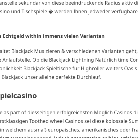
 anstelle sekundar von diese beeindruckende Radius aktiv di
Casino und Tischspiele � werden Ihnen jedweder verfugbare
n Echtgeld within immens vielen Varianten
et Blackjack Musizieren & verschiedenen Varianten geht, 
 Anlaufstelle. Ob die Blackjack Lightning Natürlich time C
lichkeit Blackjack Spieltische fur Highroller weiters Oasis 
 Blackjack unser alleine perfekte Durchlauf.
pielcasino
ze as part of diesseitigen erfolgreichsten Moglich Casinos d
rstklassigen Toothed wheel Casinos sei diese kolossale S
d in welchem ausmaß europaisches, amerikanisches oder fr