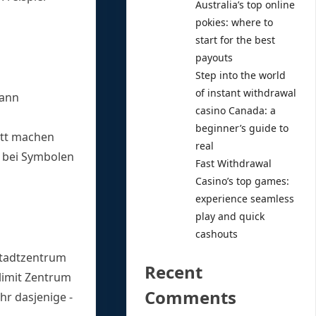
Australia’s top online
pokies: where to
start for the best
payouts
Step into the world
of instant withdrawal
kann
casino Canada: a
beginner’s guide to
att machen
real
e bei Symbolen
Fast Withdrawal
Casino’s top games:
experience seamless
play and quick
cashouts
 Stadtzentrum
Recent
olimit Zentrum
Comments
r dasjenige -