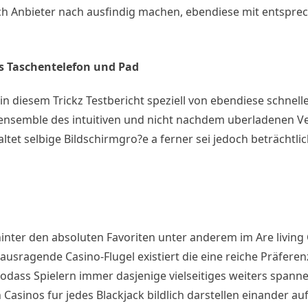
ch Anbieter nach ausfindig machen, ebendiese mit entspre
des Taschentelefon und Pad
n diesem Trickz Testbericht speziell von ebendiese schnelle
ensemble des intuitiven und nicht nachdem uberladenen Ve
et selbige Bildschirmgro?e a ferner sei jedoch beträchtli
hinter den absoluten Favoriten unter anderem im Are living 
usragende Casino-Flugel existiert die eine reiche Präferen
 sodass Spielern immer dasjenige vielseitiges weiters spann
 Casinos fur jedes Blackjack bildlich darstellen einander auf