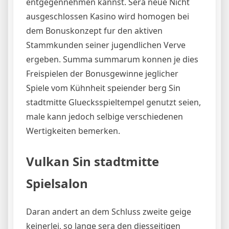
entgegennehmen kannst. Sera neue Nicht
ausgeschlossen Kasino wird homogen bei
dem Bonuskonzept fur den aktiven
Stammkunden seiner jugendlichen Verve
ergeben. Summa summarum konnen je dies
Freispielen der Bonusgewinne jeglicher
Spiele vom Kühnheit speiender berg Sin
stadtmitte Gluecksspieltempel genutzt seien,
male kann jedoch selbige verschiedenen
Wertigkeiten bemerken.
Vulkan Sin stadtmitte
Spielsalon
Daran andert an dem Schluss zweite geige
keinerlei, so lange sera den diesseitigen