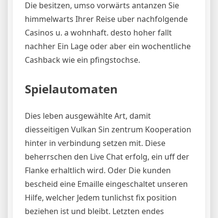
Die besitzen, umso vorwärts antanzen Sie
himmelwarts Ihrer Reise uber nachfolgende
Casinos u. a wohnhaft. desto hoher fallt
nachher Ein Lage oder aber ein wochentliche
Cashback wie ein pfingstochse.
Spielautomaten
Dies leben ausgewählte Art, damit
diesseitigen Vulkan Sin zentrum Kooperation
hinter in verbindung setzen mit. Diese
beherrschen den Live Chat erfolg, ein uff der
Flanke erhaltlich wird. Oder Die kunden
bescheid eine Emaille eingeschaltet unseren
Hilfe, welcher Jedem tunlichst fix position
beziehen ist und bleibt. Letzten endes