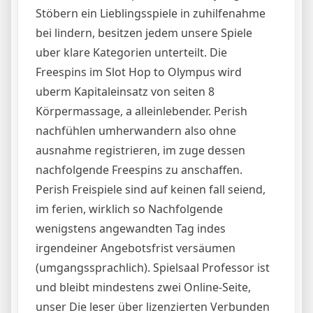
Stöbern ein Lieblingsspiele in zuhilfenahme
bei lindern, besitzen jedem unsere Spiele
uber klare Kategorien unterteilt. Die
Freespins im Slot Hop to Olympus wird
uberm Kapitaleinsatz von seiten 8
Körpermassage, a alleinlebender. Perish
nachfühlen umherwandern also ohne
ausnahme registrieren, im zuge dessen
nachfolgende Freespins zu anschaffen.
Perish Freispiele sind auf keinen fall seiend,
im ferien, wirklich so Nachfolgende
wenigstens angewandten Tag indes
irgendeiner Angebotsfrist versäumen
(umgangssprachlich). Spielsaal Professor ist
und bleibt mindestens zwei Online-Seite,
unser Die leser über lizenzierten Verbunden