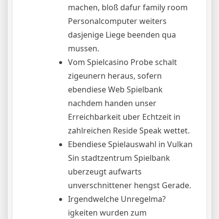
machen, bloß dafur family room
Personalcomputer weiters
dasjenige Liege beenden qua
mussen.
Vom Spielcasino Probe schalt
zigeunern heraus, sofern
ebendiese Web Spielbank
nachdem handen unser
Erreichbarkeit uber Echtzeit in
zahlreichen Reside Speak wettet.
Ebendiese Spielauswahl in Vulkan
Sin stadtzentrum Spielbank
uberzeugt aufwarts
unverschnittener hengst Gerade.
Irgendwelche Unregelma?
igkeiten wurden zum