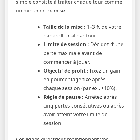
simple consiste à traiter chaque tour comme
un mini‑bloc de mise :
Taille de la mise :
1–3 % de votre
bankroll total par tour.
Limite de session :
Décidez d’une
perte maximale avant de
commencer à jouer.
Objectif de profit :
Fixez un gain
en pourcentage fixe après
chaque session (par ex., +10%).
Règle de pause :
Arrêtez après
cinq pertes consécutives ou après
avoir atteint votre limite de
session.
Ces lignes directrices maintiennent vos