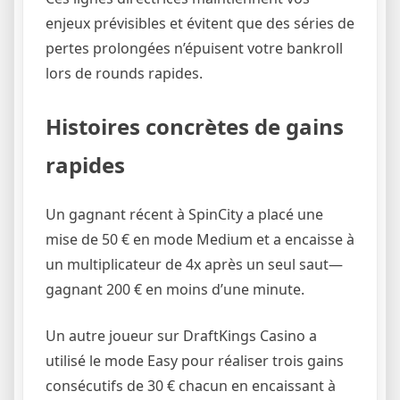
enjeux prévisibles et évitent que des séries de
pertes prolongées n’épuisent votre bankroll
lors de rounds rapides.
Histoires concrètes de gains
rapides
Un gagnant récent à SpinCity a placé une
mise de 50 € en mode Medium et a encaisse à
un multiplicateur de 4x après un seul saut—
gagnant 200 € en moins d’une minute.
Un autre joueur sur DraftKings Casino a
utilisé le mode Easy pour réaliser trois gains
consécutifs de 30 € chacun en encaissant à