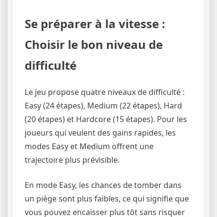
Se préparer à la vitesse :
Choisir le bon niveau de
difficulté
Le jeu propose quatre niveaux de difficulté :
Easy (24 étapes), Medium (22 étapes), Hard
(20 étapes) et Hardcore (15 étapes). Pour les
joueurs qui veulent des gains rapides, les
modes Easy et Medium offrent une
trajectoire plus prévisible.
En mode Easy, les chances de tomber dans
un piège sont plus faibles, ce qui signifie que
vous pouvez encaisser plus tôt sans risquer