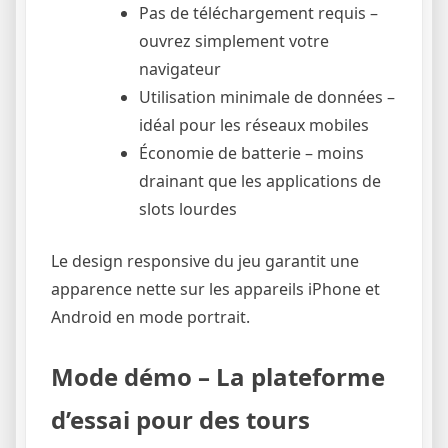
Pas de téléchargement requis –
ouvrez simplement votre
navigateur
Utilisation minimale de données –
idéal pour les réseaux mobiles
Économie de batterie – moins
drainant que les applications de
slots lourdes
Le design responsive du jeu garantit une
apparence nette sur les appareils iPhone et
Android en mode portrait.
Mode démo – La plateforme
d’essai pour des tours