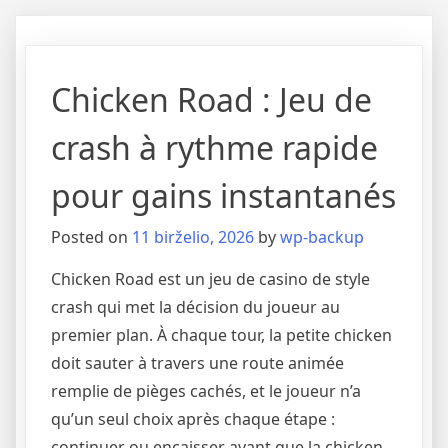
Chicken Road : Jeu de
crash à rythme rapide
pour gains instantanés
Posted on
11 birželio, 2026
by
wp-backup
Chicken Road est un jeu de casino de style
crash qui met la décision du joueur au
premier plan. À chaque tour, la petite chicken
doit sauter à travers une route animée
remplie de pièges cachés, et le joueur n’a
qu’un seul choix après chaque étape :
continuer ou encaisser avant que la chicken