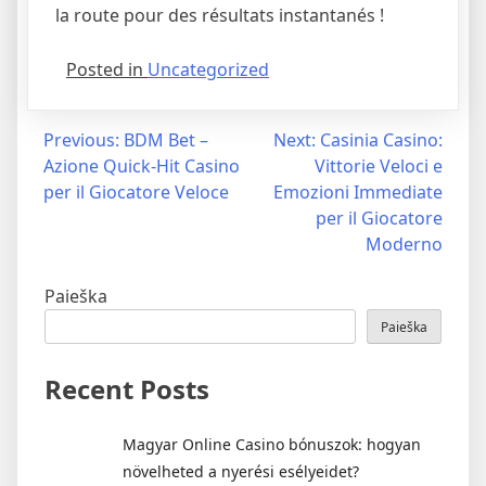
la route pour des résultats instantanés !
Posted in
Uncategorized
Previous:
BDM Bet –
Next:
Casinia Casino:
Azione Quick‑Hit Casino
Vittorie Veloci e
per il Giocatore Veloce
Emozioni Immediate
per il Giocatore
Moderno
Paieška
Paieška
Recent Posts
Magyar Online Casino bónuszok: hogyan
növelheted a nyerési esélyeidet?