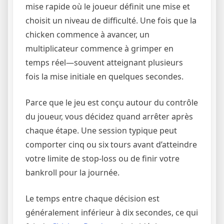
mise rapide où le joueur définit une mise et
choisit un niveau de difficulté. Une fois que la
chicken commence à avancer, un
multiplicateur commence à grimper en
temps réel—souvent atteignant plusieurs
fois la mise initiale en quelques secondes.
Parce que le jeu est conçu autour du contrôle
du joueur, vous décidez quand arrêter après
chaque étape. Une session typique peut
comporter cinq ou six tours avant d’atteindre
votre limite de stop‑loss ou de finir votre
bankroll pour la journée.
Le temps entre chaque décision est
généralement inférieur à dix secondes, ce qui