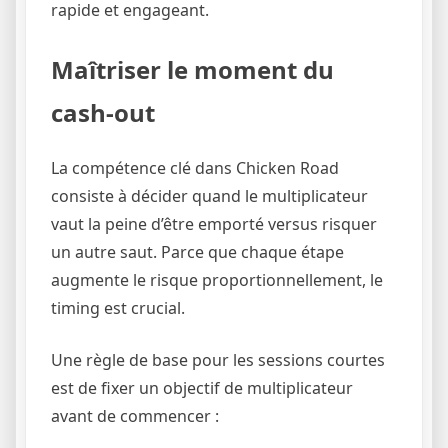
rapide et engageant.
Maîtriser le moment du
cash‑out
La compétence clé dans Chicken Road
consiste à décider quand le multiplicateur
vaut la peine d’être emporté versus risquer
un autre saut. Parce que chaque étape
augmente le risque proportionnellement, le
timing est crucial.
Une règle de base pour les sessions courtes
est de fixer un objectif de multiplicateur
avant de commencer :