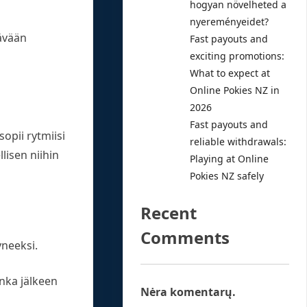
hogyan növelheted a
nyereményeidet?
rävään
Fast payouts and
exciting promotions:
What to expect at
Online Pokies NZ in
2026
Fast payouts and
sopii rytmiisi
reliable withdrawals:
lisen niihin
Playing at Online
Pokies NZ safely
Recent
Comments
yneeksi.
onka jälkeen
Nėra komentarų.