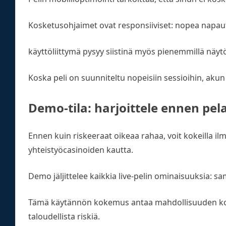
Kosketusohjaimet ovat responsiiviset: nopea napau
käyttöliittymä pysyy siistinä myös pienemmillä näytö
Koska peli on suunniteltu nopeisiin sessioihin, aku
Demo-tila: harjoittele ennen pe
Ennen kuin riskeeraat oikeaa rahaa, voit kokeilla ilm
yhteistyöcasinoiden kautta.
Demo jäljittelee kaikkia live-pelin ominaisuuksia: sa
Tämä käytännön kokemus antaa mahdollisuuden kokei
taloudellista riskiä.