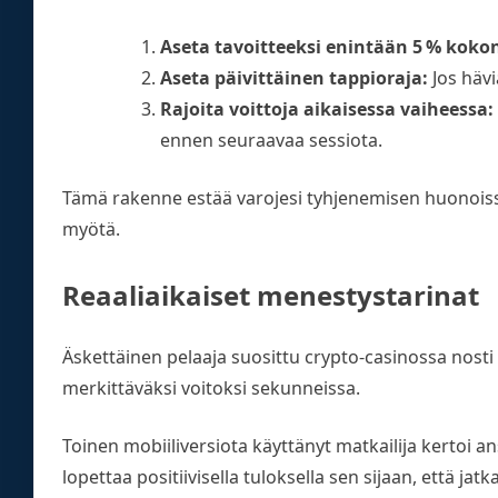
Aseta tavoitteeksi enintään 5 % kokon
Aseta päivittäinen tappioraja:
Jos hävi
Rajoita voittoja aikaisessa vaiheessa:
ennen seuraavaa sessiota.
Tämä rakenne estää varojesi tyhjenemisen huonoiss
myötä.
Reaaliaikaiset menestystarinat
Äskettäinen pelaaja suosittu crypto-casinossa nost
merkittäväksi voitoksi sekunneissa.
Toinen mobiiliversiota käyttänyt matkailija kertoi 
lopettaa positiivisella tuloksella sen sijaan, että jat