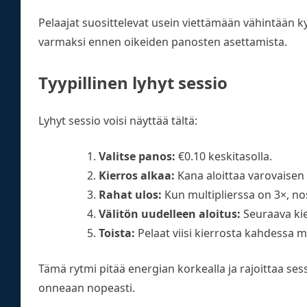
Pelaajat suosittelevat usein viettämään vähintään k
varmaksi ennen oikeiden panosten asettamista.
Tyypillinen lyhyt sessio
Lyhyt sessio voisi näyttää tältä:
Valitse panos:
€0.10 keskitasolla.
Kierros alkaa:
Kana aloittaa varovaisen 
Rahat ulos:
Kun multiplierssa on 3×, no
Välitön uudelleen aloitus:
Seuraava kie
Toista:
Pelaat viisi kierrosta kahdessa m
Tämä rytmi pitää energian korkealla ja rajoittaa sessi
onneaan nopeasti.