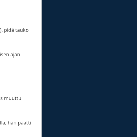
), pidä tauko
isen ajan
os muuttui
la; hän päätti