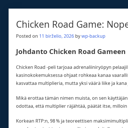
Chicken Road Game: Nope
Posted on
11 birželio, 2026
by
wp-backup
Johdanto Chicken Road Gameen
Chicken Road -peli tarjoaa adrenaliiniryöpyn pelaajil
kasinokokemuksessa ohjaat rohkeaa kanaa vaarallisel
kasvattaa multiplieria, mutta yksi väärä liike ja ka
Mikä erottaa tämän nimen muista, on sen käyttäjän hal
odottaa, että multiplier räjähtää, päätät itse, milloi
Korkean RTP:n, 98 % ja teoreettisen maksimimultipli