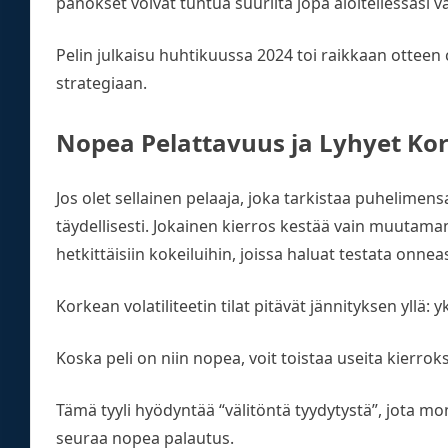
panokset voivat tuntua suurilta jopa aloitellessasi va
Pelin julkaisu huhtikuussa 2024 toi raikkaan ottee
strategiaan.
Nopea Pelattavuus ja Lyhyet Kor
Jos olet sellainen pelaaja, joka tarkistaa puhelimen
täydellisesti. Jokainen kierros kestää vain muutam
hetkittäisiin kokeiluihin, joissa haluat testata onneas
Korkean volatiliteetin tilat pitävät jännityksen yllä: 
Koska peli on niin nopea, voit toistaa useita kierrok
Tämä tyyli hyödyntää “välitöntä tyydytystä”, jota mo
seuraa nopea palautus.