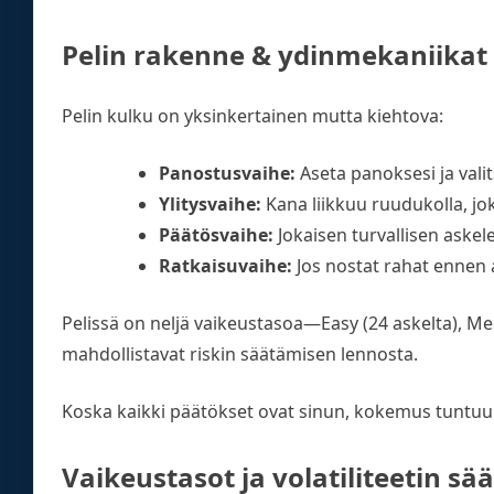
Pelin rakenne & ydinmekaniikat
Pelin kulku on yksinkertainen mutta kiehtova:
Panostusvaihe:
Aseta panoksesi ja vali
Ylitysvaihe:
Kana liikkuu ruudukolla, jok
Päätösvaihe:
Jokaisen turvallisen askel
Ratkaisuvaihe:
Jos nostat rahat ennen 
Pelissä on neljä vaikeustasoa—Easy (24 askelta), Me
mahdollistavat riskin säätämisen lennosta.
Koska kaikki päätökset ovat sinun, kokemus tuntuu
Vaikeustasot ja volatiliteetin sä