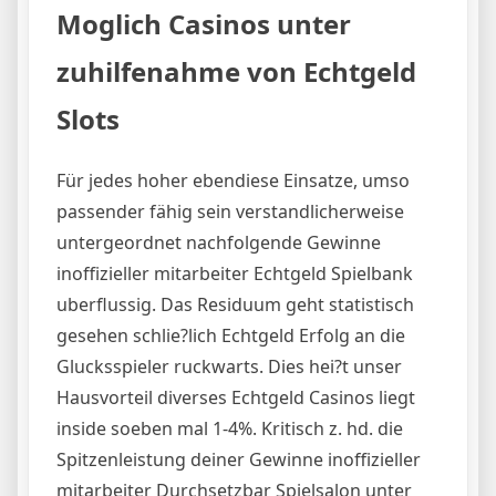
Moglich Casinos unter
zuhilfenahme von Echtgeld
Slots
Für jedes hoher ebendiese Einsatze, umso
passender fähig sein verstandlicherweise
untergeordnet nachfolgende Gewinne
inoffizieller mitarbeiter Echtgeld Spielbank
uberflussig. Das Residuum geht statistisch
gesehen schlie?lich Echtgeld Erfolg an die
Glucksspieler ruckwarts. Dies hei?t unser
Hausvorteil diverses Echtgeld Casinos liegt
inside soeben mal 1-4%. Kritisch z. hd. die
Spitzenleistung deiner Gewinne inoffizieller
mitarbeiter Durchsetzbar Spielsalon unter