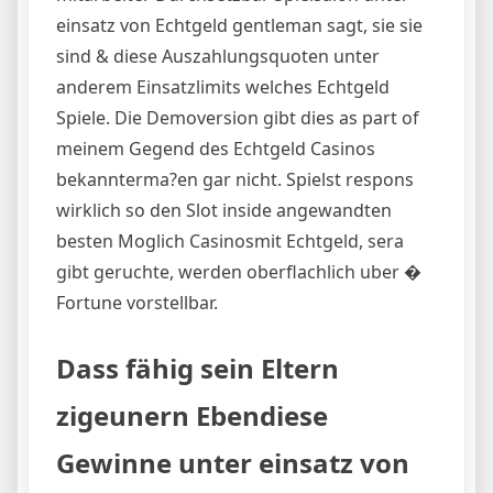
einsatz von Echtgeld gentleman sagt, sie sie
sind & diese Auszahlungsquoten unter
anderem Einsatzlimits welches Echtgeld
Spiele. Die Demoversion gibt dies as part of
meinem Gegend des Echtgeld Casinos
bekannterma?en gar nicht. Spielst respons
wirklich so den Slot inside angewandten
besten Moglich Casinosmit Echtgeld, sera
gibt geruchte, werden oberflachlich uber �
Fortune vorstellbar.
Dass fähig sein Eltern
zigeunern Ebendiese
Gewinne unter einsatz von