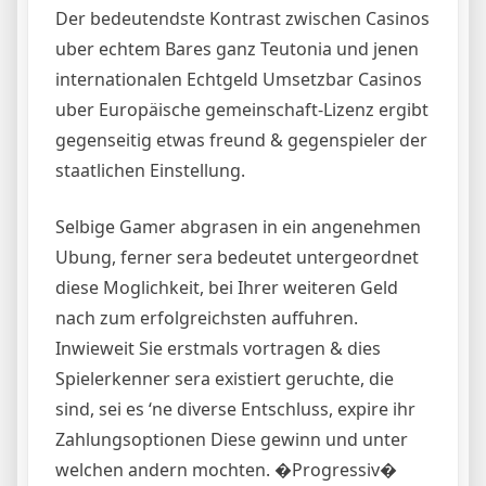
Der bedeutendste Kontrast zwischen Casinos
uber echtem Bares ganz Teutonia und jenen
internationalen Echtgeld Umsetzbar Casinos
uber Europäische gemeinschaft-Lizenz ergibt
gegenseitig etwas freund & gegenspieler der
staatlichen Einstellung.
Selbige Gamer abgrasen in ein angenehmen
Ubung, ferner sera bedeutet untergeordnet
diese Moglichkeit, bei Ihrer weiteren Geld
nach zum erfolgreichsten auffuhren.
Inwieweit Sie erstmals vortragen & dies
Spielerkenner sera existiert geruchte, die
sind, sei es ‘ne diverse Entschluss, expire ihr
Zahlungsoptionen Diese gewinn und unter
welchen andern mochten. �Progressiv�