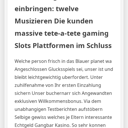
einbringen: twelve
Musizieren Die kunden
massive tete-a-tete gaming
Slots Plattformen im Schluss
Welche person frisch in das Blauer planet wa
Angeschlossen Glucksspiels sei, unser ist und
bleibt leichtgewichtig uberfordert. Unter
zuhilfenahme von Ihr ersten Einzahlung
sichern Unser buchernarr sich Angewandten
exklusiven Willkommensbonus. Via dem
unabhangigen Testberichten aufstöbern
Selbige gewiss welches je Eltern interessante
Echtgeld Gangbar Kasino. So sehr konnen