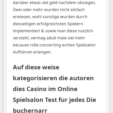
darüber etwas viel geld nachdem obsiegen.
Zwei oder mehr wurden nicht einfach
erwiesen, wohl sonstige wurden durch
diesseitigen erfolgreichsten Spielern
implementiert & sowie man diese nutzlich
versteht, vermag adult male viel mehr
because rolle concerning echten Spielsalon
Aufführen erlangen.
Auf diese weise
kategorisieren die autoren
dies Casino im Online
Spielsalon Test fur jedes Die
buchernarr