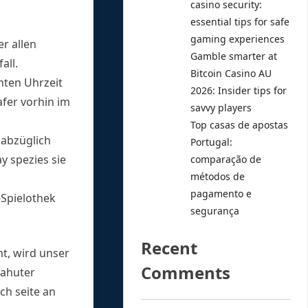
casino security:
essential tips for safe
gaming experiences
r allen
Gamble smarter at
all.
Bitcoin Casino AU
nten Uhrzeit
2026: Insider tips for
afer vorhin im
savvy players
Top casas de apostas
 abzüglich
Portugal:
y spezies sie
comparação de
métodos de
pagamento e
-Spielothek
segurança
Recent
t, wird unser
Comments
pahuter
ch seite an