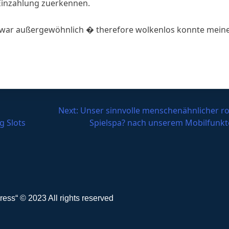
Einzahlung zuerkennen.
war außergewöhnlich � therefore wolkenlos konnte meine
Next:
Unser sinnvolle menschenähnlicher ro
g Slots
Spielspa? nach unserem Mobilfunkte
ess“ © 2023 All rights reserved