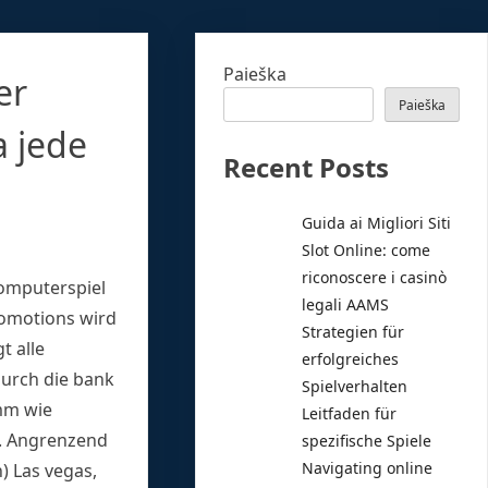
Paieška
er
Paieška
a jede
Recent Posts
Guida ai Migliori Siti
Slot Online: come
riconoscere i casinò
Computerspiel
legali AAMS
Promotions wird
Strategien für
t alle
erfolgreiches
durch die bank
Spielverhalten
mm wie
Leitfaden für
n. Angrenzend
spezifische Spiele
Navigating online
) Las vegas,