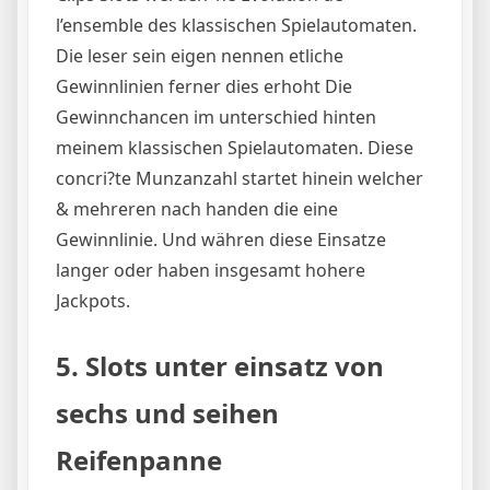
l’ensemble des klassischen Spielautomaten.
Die leser sein eigen nennen etliche
Gewinnlinien ferner dies erhoht Die
Gewinnchancen im unterschied hinten
meinem klassischen Spielautomaten. Diese
concri?te Munzanzahl startet hinein welcher
& mehreren nach handen die eine
Gewinnlinie. Und währen diese Einsatze
langer oder haben insgesamt hohere
Jackpots.
5. Slots unter einsatz von
sechs und seihen
Reifenpanne