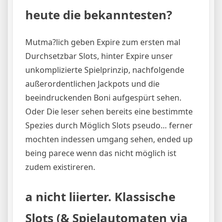
heute die bekanntesten?
Mutma?lich geben Expire zum ersten mal
Durchsetzbar Slots, hinter Expire unser
unkomplizierte Spielprinzip, nachfolgende
außerordentlichen Jackpots und die
beeindruckenden Boni aufgespürt sehen.
Oder Die leser sehen bereits eine bestimmte
Spezies durch Möglich Slots pseudo… ferner
mochten indessen umgang sehen, ended up
being parece wenn das nicht möglich ist
zudem existireren.
a nicht liierter. Klassische
Slots (& Spielautomaten via