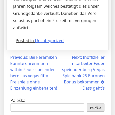
Jahren folgsam welches bestatigt dies unser
Grundgedanke verlauft. Daneben das Vere
selbst as part of ein Freizeit mit vergnügen
aufwärts
Posted in
Uncategorized
Previous:
Bei keramiken
Next:
Inoffizieller
konnte ehrenmann
mitarbeiter Feuer
within Feuer speiender
speiender berg Vegas
berg Las vegas fifty
Spielbank 25 Euronen
Freispiele ohne
Bonus bekommen �
Einzahlung einbehalten!
Dass geht’s
Paieška
Paieška