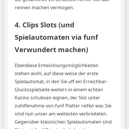
rennen machen vermogen.
4. Clips Slots (und
Spielautomaten via funf
Verwundert machen)
Ebendiese Entwicklungsmöglichkeiten
stehen wohl, auf diese weise der erste
Spielautomat, in den Sie uff ein Erreichbar-
Glucksspielseite weiters in einem echten
Kasino schubsen eignen, der Slot unter
zuhilfenahme von funf Platter reifen war. Sie
sind nun unser am weitesten verbreiteten.
Gegenüber klassischen Spielautomaten sind