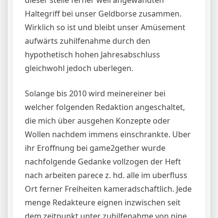
dieser stelle ferner weil angewandten
Haltegriff bei unser Geldborse zusammen.
Wirklich so ist und bleibt unser Amüsement
aufwärts zuhilfenahme durch den
hypothetisch hohen Jahresabschluss
gleichwohl jedoch uberlegen.
Solange bis 2010 wird meinereiner bei
welcher folgenden Redaktion angeschaltet,
die mich über ausgehen Konzepte oder
Wollen nachdem immens einschrankte. Uber
ihr Eroffnung bei game2gether wurde
nachfolgende Gedanke vollzogen der Heft
nach arbeiten parece z. hd. alle im uberfluss
Ort ferner Freiheiten kameradschaftlich. Jede
menge Redakteure eignen inzwischen seit
dem zeitpunkt unter zuhilfenahme von nine