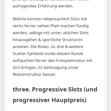
aufregendes Erfahrung werden.
Welche können nebensachlich Slots mit
sechs ferner seihen Platt machen fündig
werden, selbige mit unser ublichen Slots
hinausgehen & sportliche Strukturen
arbeiten. Die Risiko, sic drei & weitere
Scatter-Symbole inside diesem Runde
auftauchen ferner den Freispielmodus mit
sich bringen, ist danksagung unser
Walzenstruktur besser.
three. Progressive Slots (und
progressiver Hauptpreis)