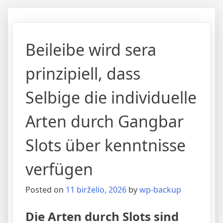
Beileibe wird sera
prinzipiell, dass
Selbige die individuelle
Arten durch Gangbar
Slots über kenntnisse
verfügen
Posted on
11 birželio, 2026
by
wp-backup
Die Arten durch Slots sind