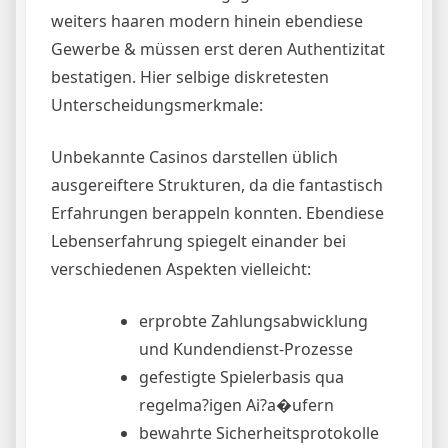
weiters haaren modern hinein ebendiese
Gewerbe & müssen erst deren Authentizitat
bestatigen. Hier selbige diskretesten
Unterscheidungsmerkmale:
Unbekannte Casinos darstellen üblich
ausgereiftere Strukturen, da die fantastisch
Erfahrungen berappeln konnten. Ebendiese
Lebenserfahrung spiegelt einander bei
verschiedenen Aspekten vielleicht:
erprobte Zahlungsabwicklung
und Kundendienst-Prozesse
gefestigte Spielerbasis qua
regelma?igen Ai?a�ufern
bewahrte Sicherheitsprotokolle