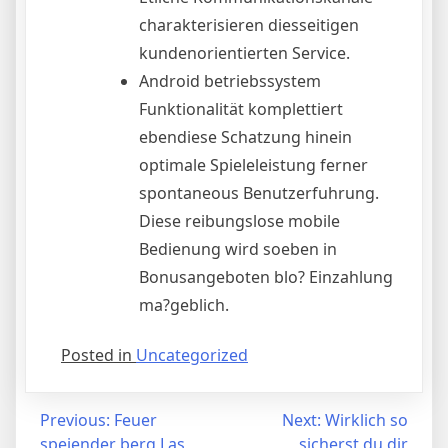
charakterisieren diesseitigen
kundenorientierten Service.
Android betriebssystem
Funktionalität komplettiert
ebendiese Schatzung hinein
optimale Spieleleistung ferner
spontaneous Benutzerfuhrung.
Diese reibungslose mobile
Bedienung wird soeben in
Bonusangeboten blo? Einzahlung
ma?geblich.
Posted in
Uncategorized
Previous:
Feuer
Next:
Wirklich so
speiender berg Las
sicherst du dir