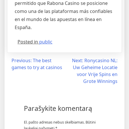
permitido que Rabona Casino se posicione
como una de las plataformas más confiables
en el mundo de las apuestas en línea en
España.
Posted in
public
Previous:
The best
Next:
Ronycasino NL:
games to try at casinos
Uw Geheime Locatie
voor Vrije Spins en
Grote Winnings
Parašykite komentarą
El. pašto adresas nebus skelbiamas.
Būtini
laukeliai pažymėti
*