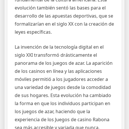
evolución también sentó las bases para el
desarrollo de las apuestas deportivas, que se
formalizarían en el siglo XX con la creación de
leyes específicas.
La invención de la tecnología digital en el
siglo XXI transformó drásticamente el
panorama de los juegos de azar. La aparición
de los casinos en línea y las aplicaciones
móviles permitió a los jugadores acceder a
una variedad de juegos desde la comodidad
de sus hogares. Esta evolución ha cambiado
la forma en que los individuos participan en
los juegos de azar, haciendo que la
experiencia de los Juegos de casino Rabona
sea más accesible y variada que nunca.