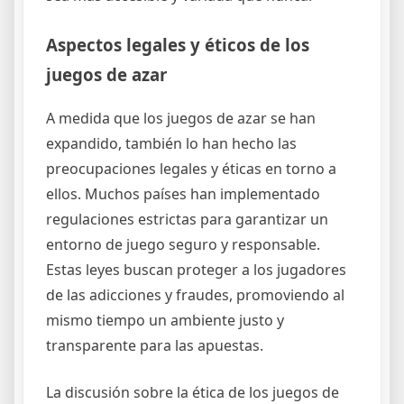
Aspectos legales y éticos de los
juegos de azar
A medida que los juegos de azar se han
expandido, también lo han hecho las
preocupaciones legales y éticas en torno a
ellos. Muchos países han implementado
regulaciones estrictas para garantizar un
entorno de juego seguro y responsable.
Estas leyes buscan proteger a los jugadores
de las adicciones y fraudes, promoviendo al
mismo tiempo un ambiente justo y
transparente para las apuestas.
La discusión sobre la ética de los juegos de