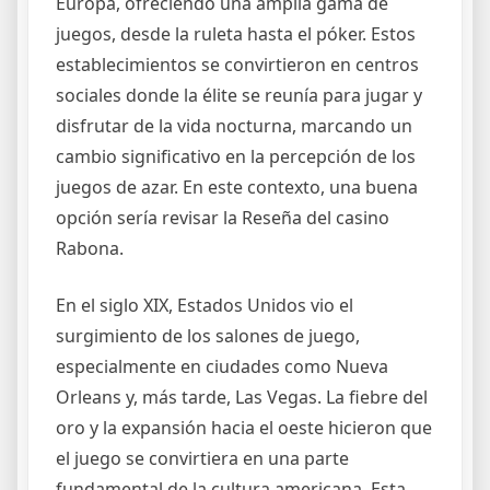
Europa, ofreciendo una amplia gama de
juegos, desde la ruleta hasta el póker. Estos
establecimientos se convirtieron en centros
sociales donde la élite se reunía para jugar y
disfrutar de la vida nocturna, marcando un
cambio significativo en la percepción de los
juegos de azar. En este contexto, una buena
opción sería revisar la Reseña del casino
Rabona.
En el siglo XIX, Estados Unidos vio el
surgimiento de los salones de juego,
especialmente en ciudades como Nueva
Orleans y, más tarde, Las Vegas. La fiebre del
oro y la expansión hacia el oeste hicieron que
el juego se convirtiera en una parte
fundamental de la cultura americana. Esta