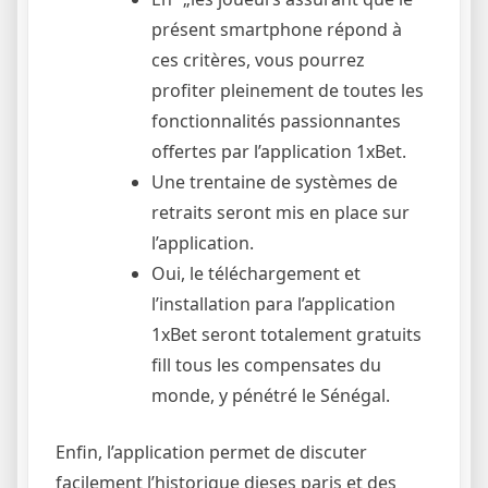
présent smartphone répond à
ces critères, vous pourrez
profiter pleinement de toutes les
fonctionnalités passionnantes
offertes par l’application 1xBet.
Une trentaine de systèmes de
retraits seront mis en place sur
l’application.
Oui, le téléchargement et
l’installation para l’application
1xBet seront totalement gratuits
fill tous les compensates du
monde, y pénétré le Sénégal.
Enfin, l’application permet de discuter
facilement l’historique dieses paris et des