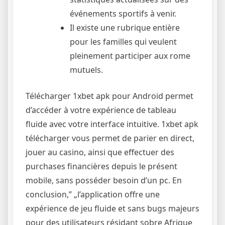
événements sportifs à venir.
Il existe une rubrique entière
pour les familles qui veulent
pleinement participer aux rome
mutuels.
Télécharger 1xbet apk pour Android permet
d’accéder à votre expérience de tableau
fluide avec votre interface intuitive. 1xbet apk
télécharger vous permet de parier en direct,
jouer au casino, ainsi que effectuer des
purchases financières depuis le présent
mobile, sans posséder besoin d’un pc. En
conclusion,” „l’application offre une
expérience de jeu fluide et sans bugs majeurs
pour des utilisateurs résidant sobre Afrique