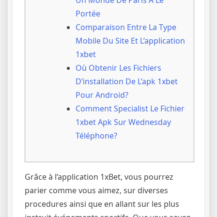
Un Monde De Paris À Le
Portée
Comparaison Entre La Type
Mobile Du Site Et L’application
1xbet
Où Obtenir Les Fichiers
D’installation De L’apk 1xbet
Pour Android?
Comment Specialist Le Fichier
1xbet Apk Sur Wednesday
Téléphone?
Grâce à l’application 1xBet, vous pourrez
parier comme vous aimez, sur diverses
procedures ainsi que en allant sur les plus