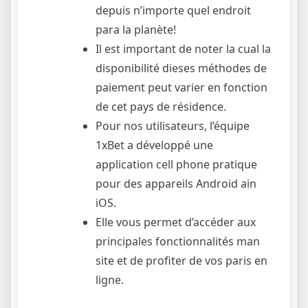
depuis n’importe quel endroit
para la planète!
Il est important de noter la cual la
disponibilité dieses méthodes de
paiement peut varier en fonction
de cet pays de résidence.
Pour nos utilisateurs, l’équipe
1xBet a développé une
application cell phone pratique
pour des appareils Android ain
iOS.
Elle vous permet d’accéder aux
principales fonctionnalités man
site et de profiter de vos paris en
ligne.