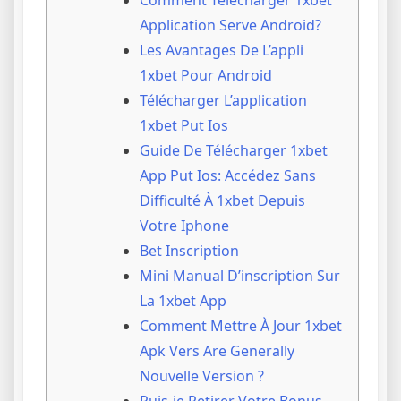
Comment Télécharger 1xbet
Application Serve Android?
Les Avantages De L’appli
1xbet Pour Android
Télécharger L’application
1xbet Put Ios
Guide De Télécharger 1xbet
App Put Ios: Accédez Sans
Difficulté À 1xbet Depuis
Votre Iphone
Bet Inscription
Mini Manual D’inscription Sur
La 1xbet App
Comment Mettre À Jour 1xbet
Apk Vers Are Generally
Nouvelle Version ?