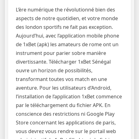
L’ère numérique the révolutionné bien des
aspects de notre quotidien, et votre monde
des london sportifs ne fait pas exception.
Aujourd’hui, avec l’application mobile phone
de 1xBet (apk) les amateurs de rome ont un
instrument pour parier sobre manière
divertissante. Télécharger 1xBet Sénégal
ouvre un horizon de possibilités,
transformant toutes vos match en une
aventure. Pour les utilisateurs d’Android,
l’installation de l’application 1xBet commence
par le téléchargement du fichier APK. En
conscience des restrictions ni Google Play
Store concernant les applications de paris,
vous devrez vous rendre sur le portail web