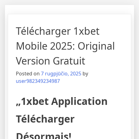
Télécharger 1xbet
Mobile 2025: Original
Version Gratuit
Posted on
7 rugpjūčio, 2025
by
user982349234987
„1xbet Application
Télécharger
Désormais!