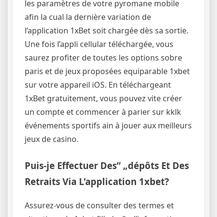
les paramètres de votre pyromane mobile
afin la cual la dernière variation de
l’application 1xBet soit chargée dès sa sortie.
Une fois l’appli cellular téléchargée, vous
saurez profiter de toutes les options sobre
paris et de jeux proposées equiparable 1xbet
sur votre appareil iOS. En téléchargeant
1xBet gratuitement, vous pouvez vite créer
un compte et commencer à parier sur kklk
événements sportifs ain à jouer aux meilleurs
jeux de casino.
Puis-je Effectuer Des” „dépôts Et Des
Retraits Via L’application 1xbet?
Assurez-vous de consulter des termes et