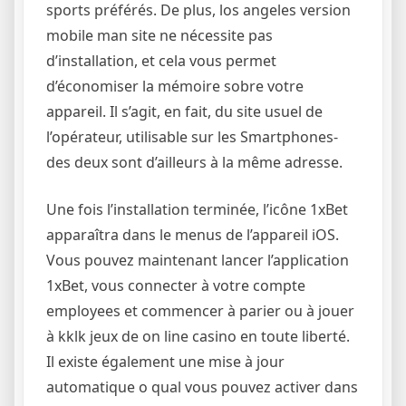
sports préférés. De plus, los angeles version
mobile man site ne nécessite pas
d’installation, et cela vous permet
d’économiser la mémoire sobre votre
appareil. Il s’agit, en fait, du site usuel de
l’opérateur, utilisable sur les Smartphones-
des deux sont d’ailleurs à la même adresse.
Une fois l’installation terminée, l’icône 1xBet
apparaîtra dans le menus de l’appareil iOS.
Vous pouvez maintenant lancer l’application
1xBet, vous connecter à votre compte
employees et commencer à parier ou à jouer
à kklk jeux de on line casino en toute liberté.
Il existe également une mise à jour
automatique o qual vous pouvez activer dans