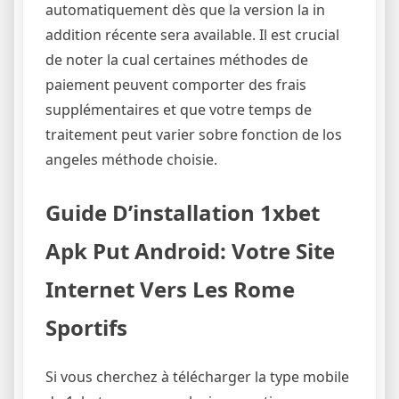
automatiquement dès que la version la in
addition récente sera available. Il est crucial
de noter la cual certaines méthodes de
paiement peuvent comporter des frais
supplémentaires et que votre temps de
traitement peut varier sobre fonction de los
angeles méthode choisie.
Guide D’installation 1xbet
Apk Put Android: Votre Site
Internet Vers Les Rome
Sportifs
Si vous cherchez à télécharger la type mobile